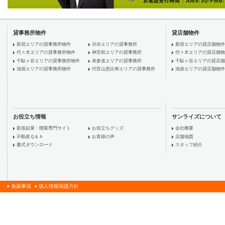
貸事務所物件
貸店舗物件
新宿エリアの貸事務所物件
渋谷エリアの貸事務所
新宿エリアの貸店舗物件
代々木エリアの貸事務所物件
神宮前エリアの貸事務所
代々木エリアの貸店舗物
千駄ヶ谷エリアの貸事務所物件
表参道エリアの貸事務所
千駄ヶ谷エリアの貸店舗
池袋エリアの貸事務所物件
代官山恵比寿エリアの貸事務所
池袋エリアの貸店舗物件
お役立ち情報
サンライズについて
新規起業・開業専門サイト
お役立ちグッズ
会社概要
不動産Ｑ＆Ａ
お客様の声
店舗地図
書式ダウンロード
スタッフ紹介
免責事項
個人情報保護方針