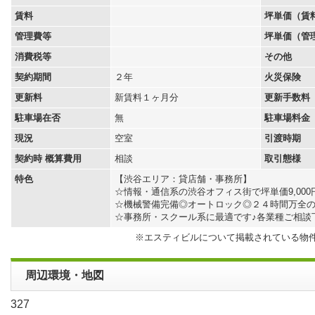
賃料
坪単価（賃
管理費等
坪単価（管
消費税等
その他
契約期間
２年
火災保険
更新料
新賃料１ヶ月分
更新手数料
駐車場在否
無
駐車場料金
現況
空室
引渡時期
契約時 概算費用
相談
取引態様
特色
【渋谷エリア：貸店舗・事務所】
☆情報・通信系の渋谷オフィス街で坪単価9,0
☆機械警備完備◎オートロック◎２４時間万全
☆事務所・スクール系に最適です♪各業種ご相談
※エスティビルについて掲載されている物
周辺環境・地図
327