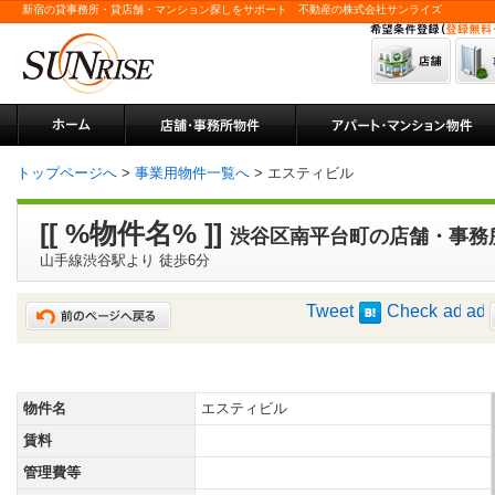
新宿の貸事務所・貸店舗・マンション探しをサポート 不動産の株式会社サンライズ
トップページへ
>
事業用物件一覧へ
> エスティビル
[[ %物件名% ]]
渋谷区南平台町の店舗・事務
山手線渋谷駅より 徒歩6分
Tweet
Check
物件名
エスティビル
賃料
管理費等