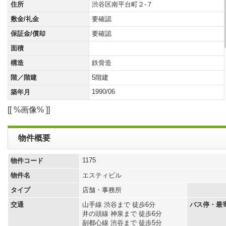
住所
渋谷区南平台町２-７
敷金/礼金
要確認
保証金/償却
要確認
面積
構造
鉄骨造
階／階建
5階建
1990/06
築年月
[[ %画像% ]]
物件概要
1175
物件コード
物件名
エスティビル
タイプ
店舗・事務所
交通
山手線 渋谷まで 徒歩6分
バス停・最
井の頭線 神泉まで 徒歩6分
副都心線 渋谷まで 徒歩5分