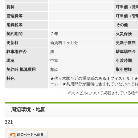
賃料
坪単価（賃
管理費等
坪単価（管
消費税等
その他
契約期間
２年
火災保険
更新料
新賃料１ヶ月分
更新手数料
駐車場在否
無
駐車場料金
現況
空室
引渡時期
契約時 概算費用
相談
取引態様
特色
★代々木駅至近の重厚感のあるオフィスビル！
ーム！★共用部分が面積に含まれていないので
※大木ビルについて掲載されている物
周辺環境・地図
321