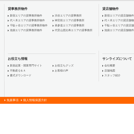
貸事務所物件
貸店舗物件
新宿エリアの貸事務所物件
渋谷エリアの貸事務所
新宿エリアの貸店舗物件
代々木エリアの貸事務所物件
神宮前エリアの貸事務所
代々木エリアの貸店舗物
千駄ヶ谷エリアの貸事務所物件
表参道エリアの貸事務所
千駄ヶ谷エリアの貸店舗
池袋エリアの貸事務所物件
代官山恵比寿エリアの貸事務所
池袋エリアの貸店舗物件
お役立ち情報
サンライズについて
新規起業・開業専門サイト
お役立ちグッズ
会社概要
不動産Ｑ＆Ａ
お客様の声
店舗地図
書式ダウンロード
スタッフ紹介
免責事項
個人情報保護方針