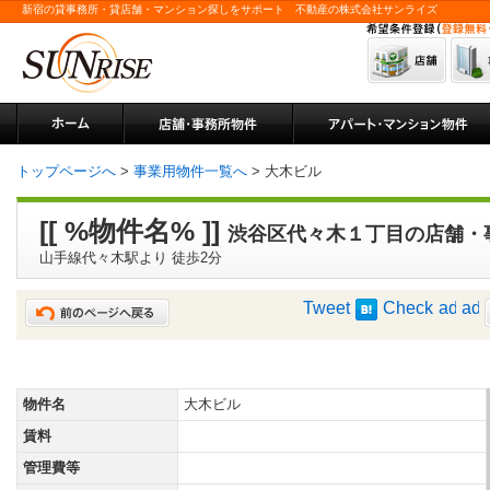
新宿の貸事務所・貸店舗・マンション探しをサポート 不動産の株式会社サンライズ
トップページへ
>
事業用物件一覧へ
> 大木ビル
[[ %物件名% ]]
渋谷区代々木１丁目の店舗・
山手線代々木駅より 徒歩2分
Tweet
Check
物件名
大木ビル
賃料
管理費等