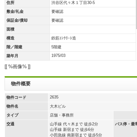
住所
渋谷区代々木１丁目30-5
敷金/礼金
要確認
保証金/償却
要確認
面積
構造
鉄筋ｺﾝｸﾘｰﾄ造
階／階建
5階建
1975/03
築年月
[[ %画像% ]]
物件概要
2635
物件コード
物件名
大木ビル
タイプ
店舗・事務所
交通
山手線 代々木まで 徒歩2分
バス停・最
山手線 新宿まで 徒歩6分
小田急線 南新宿まで 徒歩5分