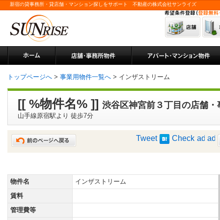
新宿の貸事務所・貸店舗・マンション探しをサポート 不動産の株式会社サンライズ
トップページへ
>
事業用物件一覧へ
> インザストリーム
[[ %物件名% ]]
渋谷区神宮前３丁目の店舗・
山手線原宿駅より 徒歩7分
Tweet
Check
物件名
インザストリーム
賃料
管理費等