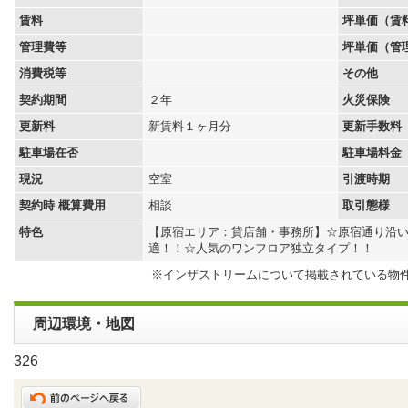
賃料
坪単価（賃
管理費等
坪単価（管
消費税等
その他
契約期間
２年
火災保険
更新料
新賃料１ヶ月分
更新手数料
駐車場在否
駐車場料金
現況
空室
引渡時期
契約時 概算費用
相談
取引態様
特色
【原宿エリア：貸店舗・事務所】☆原宿通り沿
適！！☆人気のワンフロア独立タイプ！！
※インザストリームについて掲載されている物
周辺環境・地図
326