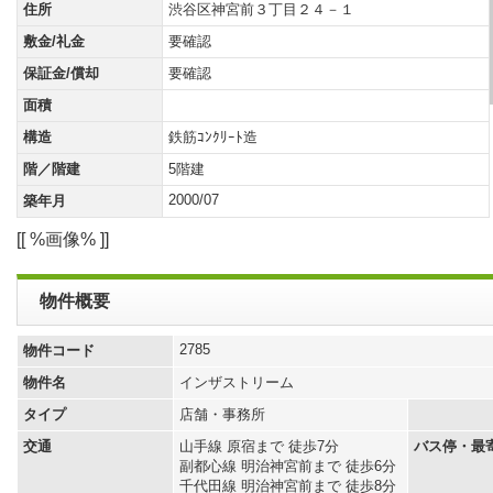
住所
渋谷区神宮前３丁目２４－１
敷金/礼金
要確認
保証金/償却
要確認
面積
構造
鉄筋ｺﾝｸﾘｰﾄ造
階／階建
5階建
2000/07
築年月
[[ %画像% ]]
物件概要
2785
物件コード
物件名
インザストリーム
タイプ
店舗・事務所
交通
山手線 原宿まで 徒歩7分
バス停・最
副都心線 明治神宮前まで 徒歩6分
千代田線 明治神宮前まで 徒歩8分