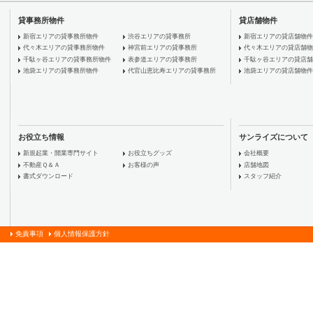
貸事務所物件
貸店舗物件
新宿エリアの貸事務所物件
渋谷エリアの貸事務所
新宿エリアの貸店舗物件
代々木エリアの貸事務所物件
神宮前エリアの貸事務所
代々木エリアの貸店舗物
千駄ヶ谷エリアの貸事務所物件
表参道エリアの貸事務所
千駄ヶ谷エリアの貸店舗
池袋エリアの貸事務所物件
代官山恵比寿エリアの貸事務所
池袋エリアの貸店舗物件
お役立ち情報
サンライズについて
新規起業・開業専門サイト
お役立ちグッズ
会社概要
不動産Ｑ＆Ａ
お客様の声
店舗地図
書式ダウンロード
スタッフ紹介
免責事項
個人情報保護方針