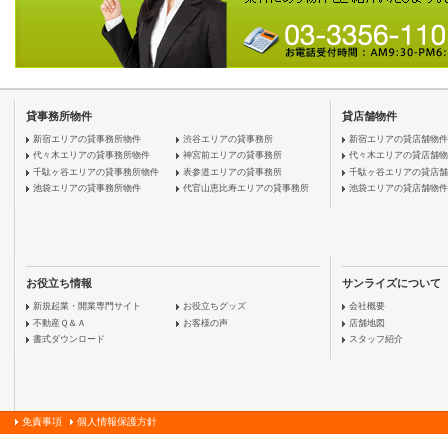
貸事務所物件
貸店舗物件
新宿エリアの貸事務所物件
渋谷エリアの貸事務所
新宿エリアの貸店舗物件
代々木エリアの貸事務所物件
神宮前エリアの貸事務所
代々木エリアの貸店舗物
千駄ヶ谷エリアの貸事務所物件
表参道エリアの貸事務所
千駄ヶ谷エリアの貸店舗
池袋エリアの貸事務所物件
代官山恵比寿エリアの貸事務所
池袋エリアの貸店舗物件
お役立ち情報
サンライズについて
新規起業・開業専門サイト
お役立ちグッズ
会社概要
不動産Ｑ＆Ａ
お客様の声
店舗地図
書式ダウンロード
スタッフ紹介
免責事項
個人情報保護方針