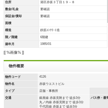
住所
港区赤坂３丁目１９－８
敷金/礼金
要確認
保証金/償却
要確認
面積
構造
鉄筋ｺﾝｸﾘｰﾄ造
階／階建
6階建
1985/01
築年月
[[ %画像% ]]
物件概要
4126
物件コード
物件名
赤坂ウエストビル
タイプ
店舗・事務所
交通
銀座線 赤坂見附まで 徒歩3分
バス停・最
丸ノ内線 赤坂見附まで 徒歩3分
千代田線 赤坂まで 徒歩3分