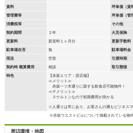
賃料
坪単価（賃
管理費等
坪単価（管
消費税等
その他
契約期間
２年
火災保険
更新料
新賃料１ヶ月分
更新手数料
駐車場在否
無
駐車場料金
現況
空室
引渡時期
契約時 概算費用
相談
取引態様
特色
【赤坂エリア：貸店舗】
≪メリット≫
赤坂一ツ木通りに面する飲食店可能物件！
≪デメリット≫
スケルトンなので初期費用が掛かる
☆人通りは常にあり、お客さんの層もビジネス
※赤坂ウエストビルについて掲載されている物
周辺環境・地図