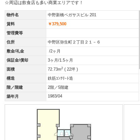
☆周辺は飲食店も多い商業エリアです！
物件名
中野新橋ペガサスビル 201
賃料
￥379,500
管理費等
住所
中野区弥生町２丁目２１－６
敷金/礼金
/2ヶ月
保証金/償却
3ヶ月/1.5ヶ月
2
面積
72.73m
( 22坪 )
構造
鉄筋ｺﾝｸﾘｰﾄ造
階／階建
2階／5階建
1983/04
築年月