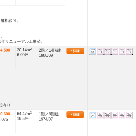
店舗相談可。
ん。
0年リニューアル工事済。
2
20.14m
4,500
2階／14階建
6.09坪
1980/09
段有り
2
64.47m
0,600
1階／9階建
19.5坪
1974/07
,075