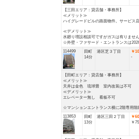
【三田エリア：貸店舗・事務所】
≪メリット≫
ハイグレードビルの路面物件。サービス
≪デメリット≫
水廻り増設相談可ですがガスは有りませ
☆外壁・ファサード・エントランスは202
114499
田町
港区芝３丁目
￥10
-
14分
【田町エリア：貸店舗・事務所】
≪メリット≫
天井は金色 琉球畳 室内改装は不可
≪デメリット≫
エレベーター無し 看板不可
☆マンションエントランス横に2階専用階
113853
田町
港区三田２丁目
￥60
13分
￥75