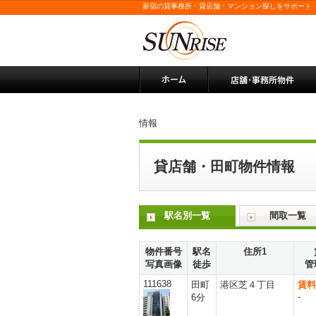
新宿の貸事務所・貸店舗・マンション探しをサポート
情報
貸店舗・田町物件情報
駅名別一覧
間取一覧
物件番号
駅名
住所1
写真画像
徒歩
管
111638
田町
港区芝４丁目
賃料
-
6分