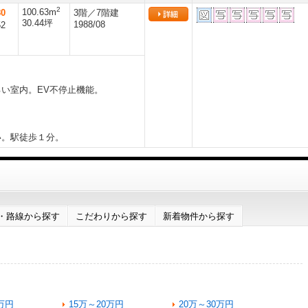
2
100.63m
80
3階／7階建
30.44坪
1988/08
52
い室内。EV不停止機能。
い。駅徒歩１分。
・路線から探す
こだわりから探す
新着物件から探す
万円
15万～20万円
20万～30万円