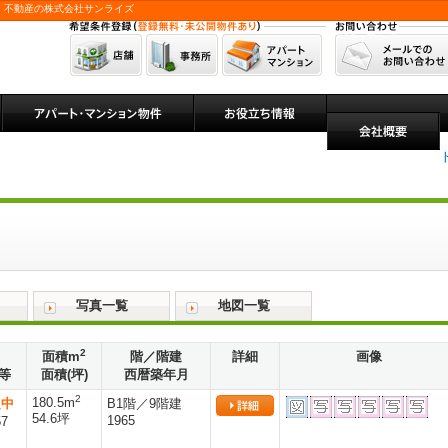
 不動産の株式会社サンライズ
写真一覧
地図一覧
2
面積m
階／階建
詳細
画像
等
面積(坪)
西暦築年月
2
180.5m
定中
B1階／9階建
54.6坪
1965
57