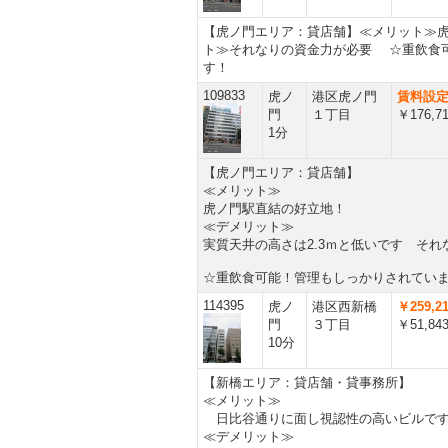
【虎ノ門エリア：貸店舗】≪メリット≫
ト≫それなりの資金力が必要 ☆重飲食
す！
109833
虎ノ
港区虎ノ門
賃料設
門
１丁目
￥176,7
1分
【虎ノ門エリア：貸店舗】
≪メリット≫
虎ノ門駅直結の好立地！
≪デメリット≫
実質天井の高さは2.3ｍと低いです そ
☆重飲食可能！管理もしっかりされてい
114395
虎ノ
港区西新橋
￥259,2
門
３丁目
￥51,84
10分
【新橋エリア：貸店舗・貸事務所】
≪メリット≫
日比谷通りに面し視認性の高いビルで
≪デメリット≫