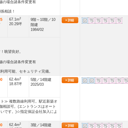
舗の場合諸条件変更有
関係相談！
2
67.1m
85
9階～10階／10
20.29坪
7
階建
1984/02
！眺望良好。
舗の場合諸条件変更有
間利用可能、セキュリティ完備。
2
62.4m
00
5階／14階建
18.87坪
2025/03
ト≫ 複数路線利用可。駅近新築オ
舗相談可。(エントランスはオート
いです。)☆指定保証会社加入によ
2
62.4m
00
3階／14階建