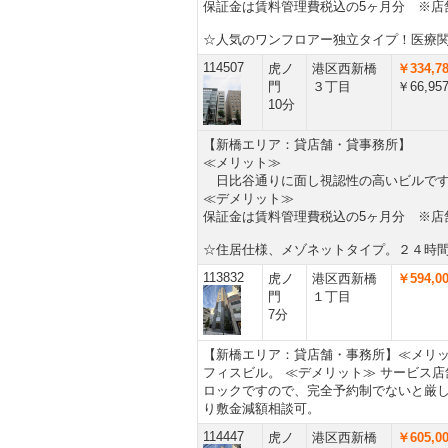
保証金は賃料管理費税込の5ヶ月分 ※店
☆人気のワンフロアー独立タイプ！医療
114507
虎ノ
港区西新橋
￥334,7
門
３丁目
￥66,95
10分
【新橋エリア：貸店舗・貸事務所】
≪メリット≫
日比谷通りに面し視認性の高いビルです
≪デメリット≫
保証金は賃料管理費税込の5ヶ月分 ※店
☆住居仕様、メゾネットタイプ。２４時
113832
虎ノ
港区西新橋
￥594,0
門
１丁目
7分
【新橋エリア：貸店舗・事務所】≪メリッ
フィスビル。 ≪デメリット≫ サービス店
ロックですので、完全予約制でないと厳し
り敷金減額相談可。
114447
虎ノ
港区西新橋
￥605,0