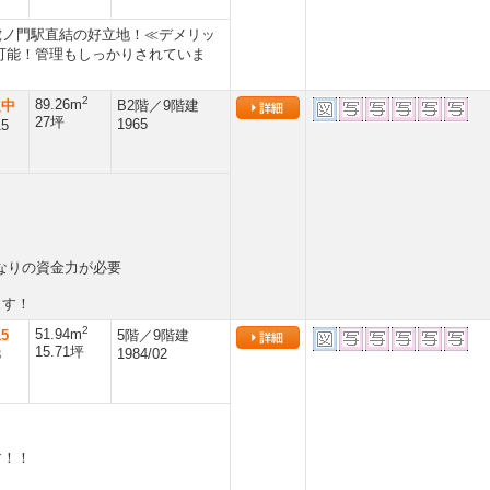
虎ノ門駅直結の好立地！≪デメリッ
可能！管理もしっかりされていま
2
89.26m
定中
B2階／9階建
27坪
1965
15
れなりの資金力が必要
ます！
2
51.94m
15
5階／9階建
15.71坪
1984/02
3
す！！