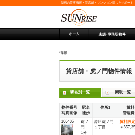
新宿の貸事務所・貸店舗・マンション探しをサポート
情報
貸店舗・虎ノ門物件情報
駅名別一覧
間取一覧
物件番号
駅名
住所1
賃料
写真画像
徒歩
管理費
106485
虎ノ
港区虎ノ門
賃料設
門
１丁目
￥357,3
1分