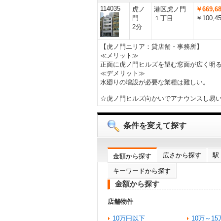
114035
虎ノ
港区虎ノ門
￥669,6
門
１丁目
￥100,4
2分
【虎ノ門エリア：貸店舗・事務所】
≪メリット≫
正面に虎ノ門ヒルズを望む窓面が広く明る
≪デメリット≫
水廻りの増設が必要な業種は難しい。
☆虎ノ門ヒルズ向かいでアナウンスし易
条件を変えて探す
広さから探す
駅
金額から探す
キーワードから探す
金額から探す
店舗物件
10万円以下
10万～15