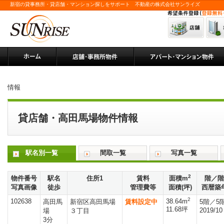
新宿の貸事務所・貸店舗・マンション探しをサポート 不動産の株式会社サンライズ
情報
貸店舗・高田馬場物件情報
駅名別一覧
間取一覧
写真一覧
2
物件番号
駅名
住所1
賃料
面積m
階／階
写真画像
徒歩
管理費等
面積(坪)
西暦築
2
102638
38.64m
高田馬
新宿区高田馬場
賃料設定中
5階／5
11.68坪
2019/10
場
３丁目
3分