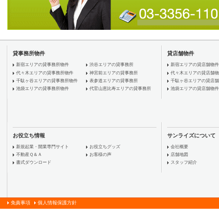
貸事務所物件
貸店舗物件
新宿エリアの貸事務所物件
渋谷エリアの貸事務所
新宿エリアの貸店舗物件
代々木エリアの貸事務所物件
神宮前エリアの貸事務所
代々木エリアの貸店舗物
千駄ヶ谷エリアの貸事務所物件
表参道エリアの貸事務所
千駄ヶ谷エリアの貸店舗
池袋エリアの貸事務所物件
代官山恵比寿エリアの貸事務所
池袋エリアの貸店舗物件
お役立ち情報
サンライズについて
新規起業・開業専門サイト
お役立ちグッズ
会社概要
不動産Ｑ＆Ａ
お客様の声
店舗地図
書式ダウンロード
スタッフ紹介
免責事項
個人情報保護方針