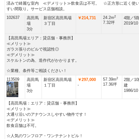
済みで綺麗な室内 ≪デメリット≫飲食店は不可。 ☆正方形に近く使
すい間取り。サービス店舗相談。
2
102637
24.2m
高田馬
新宿区高田馬場
￥214,731
4階／5
7.32坪
2019/10
場
３丁目
3分
【高田馬場エリア：貸店舗・事務所】
≪メリット≫
ガラス張りのビルで視認性◎
≪デメリット≫
スケルトンの為、造作代がかかります。
☆業種、条件等ご相談ください！
2
113509
57.39m
高田馬
新宿区高田馬場
￥297,000
2階／1
17.36坪
-
場
１丁目
建
1986/10
3分
【高田馬場：エリア：貸店舗・事務所】
≪メリット≫
大通り沿いのアナウンスしやすい物件です！
≪デメリット≫
飲食店舗は不可。
☆人気のワンフロア・ワンテナントビル！