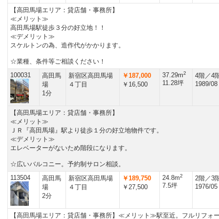
【高田馬場エリア：貸店舗・事務所】
≪メリット≫
高田馬場駅徒歩３分の好立地！！
≪デメリット≫
スケルトンの為、造作代がかかります。
☆業種、条件等ご相談ください！
2
100031
37.29m
高田馬
新宿区高田馬場
￥187,000
4階／4
11.28坪
1989/08
場
４丁目
￥16,500
1分
【高田馬場エリア：貸店舗・事務所】
≪メリット≫
ＪＲ『高田馬場』駅より徒歩１分の好立地物件です。
≪デメリット≫
エレベーターがないため階段になります。
☆広いバルコニー。予約制サロン相談。
2
113504
24.8m
高田馬
新宿区高田馬場
￥189,750
2階／3
7.5坪
1976/05
場
４丁目
￥27,500
2分
【高田馬場エリア：貸店舗・事務所】≪メリット≫駅至近。フルリフォ