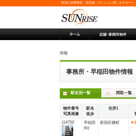
新宿の貸事務所・貸店舗・マンション探しをサポート
情報
事務所・早稲田物件情報
駅名別一覧
間取一覧
物件番号
駅名
住所1
写真画像
徒歩
114750
早稲田
新宿区榎町
￥2
-
9分