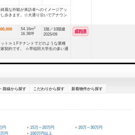
≫綺麗な外観が来訪者へのイメージアッ
少し歩きます。☆大通り沿いでアナウン
2
54.16m
00,000
1階／10階建
16.38坪
2025/09
ット≫１Fテナントでどのような業種
家契約です。 ☆早稲田大学生の多い通
・路線から探す
こだわりから探す
新着物件から探す
万円
15万～20万円
20万～30万円
0万円
100万円以上