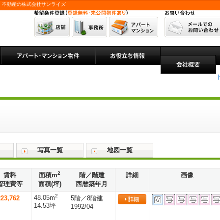
 不動産の株式会社サンライズ
写真一覧
地図一覧
2
賃料
面積m
階／階建
詳細
画像
管理費等
面積(坪)
西暦築年月
2
48.05m
23,762
5階／8階建
14.53坪
1992/04