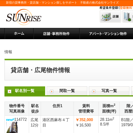
新宿の貸事務所・貸店舗・マンション探しをサポート 不動産の株式会社サンライズ
情報
貸店舗・広尾物件情報
駅名別一覧
間取一覧
写真一覧
2
物件番号
駅名
住所1
賃料
面積m
階
写真画像
徒歩
管理費等
面積(坪)
西暦
2
114772
28.11m
広尾
港区西麻布４丁
￥352,000
B1階
8.5坪
1979/0
12分
目
￥16,500