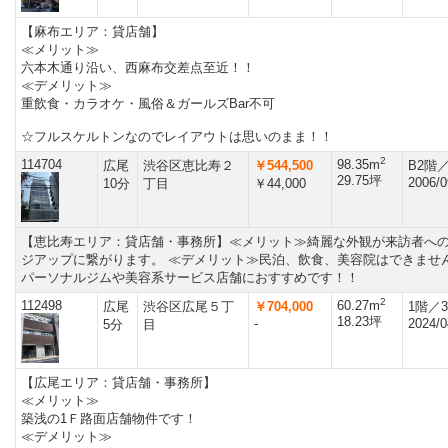
【麻布エリア：貸店舗】
≪メリット≫
六本木通り沿い、西麻布交差点至近！！
≪デメリット≫
重飲食・カラオケ・風俗＆ガールズBar不可
☆フルスケルトンなのでレイアウトは思いのまま！！
2
114704
98.35m
広尾
渋谷区恵比寿２
￥544,500
B2階
29.75坪
2006/0
10分
丁目
￥44,000
【恵比寿エリア：貸店舗・事務所】≪メリット≫綺麗な外観が来訪者へ
ジアップに繋がります。 ≪デメリット≫民泊、飲食、美容院はできません
パーソナルジムや美容系サービス店舗におすすめです！！
2
112498
60.27m
広尾
渋谷区広尾５丁
￥704,000
1階／
18.23坪
-
2024/0
5分
目
【広尾エリア：貸店舗・事務所】
≪メリット≫
築浅の1Ｆ路面店舗物件です！
≪デメリット≫