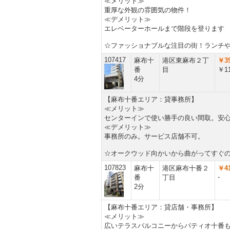
≪メリット≫
重厚な外観の雰囲気の物件！
≪デメリット≫
エレベーターホールまで階段を登ります
☆ファッショナブルな注目の街！ランチ
107417
麻布十
港区東麻布２丁
￥39
番
目
￥11
4分
【麻布十番エリア：貸事務所】
≪メリット≫
センターインで使い勝手の良い間取。安
≪デメリット≫
事務所のみ。サービス店舗不可。
☆オークウッド向かいから曲がってすぐ
107823
麻布十
港区麻布十番２
￥41
-
番
丁目
2分
【麻布十番エリア：貸店舗・事務所】
≪メリット≫
広いテラスバルコニーからパティオ十番