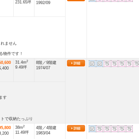
231.65坪
1992/09
しれません
ある物件です！
2
31.4m
0,600
8階／9階建
9.49坪
1974/07
,400
ます
ットで収納たっぷり
2
38m
5,800
4階／4階建
11.49坪
1983/04
,200