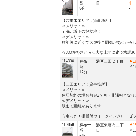
番
目
中
-
8分
【六本木エリア：貸事務所】
≪メリット≫
芋洗い坂下の好立地！
≪デメリット≫
数年後に近くで大規模再開発があるかも
☆800坪を超える壮大な土地に建つ格調
114090
麻布十
港区三田２丁目
￥16
番
￥15
12分
【三田エリア：貸事務所】
≪メリット≫
住居契約の場合敷金2ヶ月・非課税となり
≪デメリット≫
駅まで距離があります
☆南向き！棚板付ウォークインクローゼ
110859
麻布十
港区東麻布二丁
￥19
番
目
￥13
5分