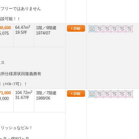
アフリーではありません
相談可能！！
2
64.47m
0,600
1階／9階建
19.5坪
1974/07
,075
ィス
事務所仕様原状回復義務有
（ﾊｲﾙｰﾌ可）！
2
104.72m
1,000
3階／7階建
31.67坪
1988/06
,000
イリッシュなビル！
8ヶ月・償却2ヶ月