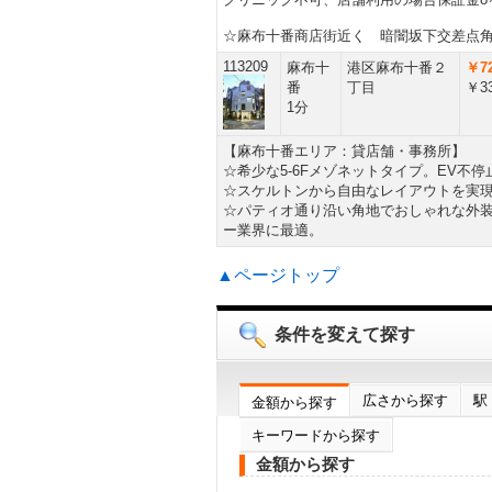
☆麻布十番商店街近く 暗闇坂下交差点
113209
麻布十
港区麻布十番２
￥72
番
丁目
￥33
1分
【麻布十番エリア：貸店舗・事務所】
☆希少な5-6Fメゾネットタイプ。EV不
☆スケルトンから自由なレイアウトを実
☆パティオ通り沿い角地でおしゃれな外
ー業界に最適。
▲ページトップ
条件を変えて探す
広さから探す
駅
金額から探す
キーワードから探す
金額から探す