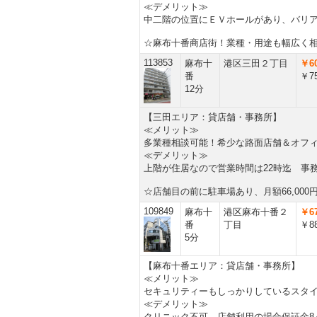
≪デメリット≫
中二階の位置にＥＶホールがあり、バリ
☆麻布十番商店街！業種・用途も幅広く
113853
麻布十
港区三田２丁目
￥60
番
￥75
12分
【三田エリア：貸店舗・事務所】
≪メリット≫
多業種相談可能！希少な路面店舗＆オフ
≪デメリット≫
上階が住居なので営業時間は22時迄 
☆店舗目の前に駐車場あり、月額66,000円
109849
麻布十
港区麻布十番２
￥67
番
丁目
￥88
5分
【麻布十番エリア：貸店舗・事務所】
≪メリット≫
セキュリティーもしっかりしているスタ
≪デメリット≫
クリニック不可、店舗利用の場合保証金