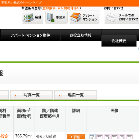
 不動産の株式会社サンライズ
報
写真一覧
地図一覧
2
賃料
面積m
階／階建
詳細
画像
理費等
面積(坪)
西暦築年月
2
765.79m
料設定
4階／6階建