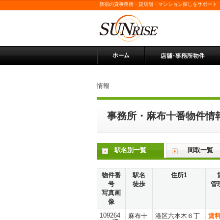
新宿の貸事務所・貸店舗・マンション探しをサポート
情報
事務所・麻布十番物件情
駅名別一覧
間取一覧
物件番
駅名
住所1
号
徒歩
管
写真画
像
109264
麻布十
港区六本木６丁
賃