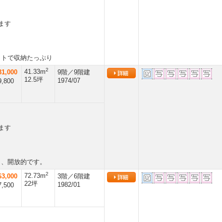
ます
ットで収納たっぷり
2
41.33m
1,000
9階／9階建
12.5坪
1974/07
,800
ます
く、開放的です。
2
72.73m
3,000
3階／6階建
22坪
1982/01
,500