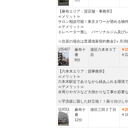
【麻布エリア：貸店舗・事務所】
≪メリット≫
サロン相談可能！東京タワーが望める物
≪デメリット≫
エレベーター無し パーソナルジム及び
☆住居の場合は普通借家契約敷金2ヶ月消
105407
麻布十
港区六本木５丁
￥19
番
目
￥22
8分
【六本木エリア：貸事務所】
≪メリット≫
六本木駅近でありながら緑あふれる環
≪デメリット≫
水周りやガスなど大掛かりな工事が必要
☆芋洗坂に面した好立地！！振り分けし
114311
麻布十
港区三田２丁目
￥20
番
￥19
12分