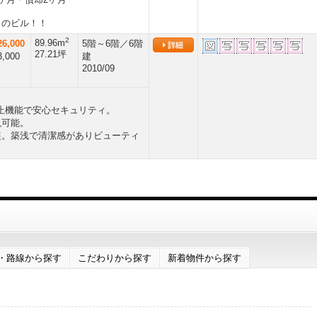
角のビル！！
2
89.96m
6,000
5階～6階／6階
27.21坪
,000
建
2010/09
停止機能で安心セキュリティ。
現可能。
装。築浅で清潔感がありビューティ
・路線から探す
こだわりから探す
新着物件から探す