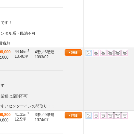
件です！
レンタル系・民泊不可
費税無
2
44.58m
8,000
4階／6階建
13.48坪
1993/02
,000
境です
な業種は原則不可
やすいセンターインの間取り！！
2
41.33m
6,800
3階／9階建
12.5坪
1974/07
,800