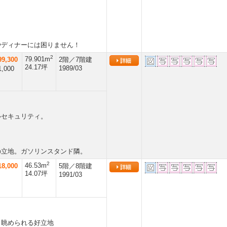
やディナーには困りません！
2
79.901m
9,300
2階／7階建
24.17坪
1989/03
,000
心セキュリティ。
の立地。ガソリンスタンド隣。
2
46.53m
8,000
5階／8階建
14.07坪
1991/03
も眺められる好立地