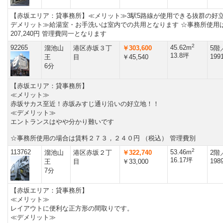
【赤坂エリア：貸事務所】≪メリット≫3駅5路線が使用できる抜群の好立
デメリット≫給湯室・お手洗いは室内での共用となります ☆事務所使用
207,240円 管理費同一となります
2
92265
45.62m
溜池山
港区赤坂３丁
￥303,600
5階
13.8坪
199
王
目
￥45,540
6分
【赤坂エリア：貸事務所】
≪メリット≫
赤坂サカス至近！赤坂みすじ通り沿いの好立地！！
≪デメリット≫
エントランスはやや分かり難いです
☆事務所使用の場合は賃料２７３，２４０円 （税込） 管理費別
2
113762
53.46m
溜池山
港区赤坂２丁
￥322,740
2階
16.17坪
198
王
目
￥33,000
7分
【赤坂エリア：貸事務所】
≪メリット≫
レイアウトに便利な正方形の間取りです。
≪デメリット≫