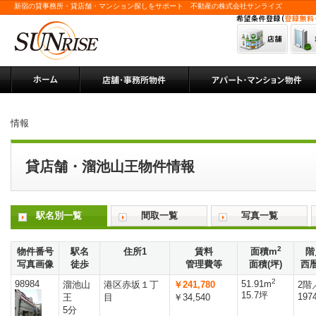
新宿の貸事務所・貸店舗・マンション探しをサポート 不動産の株式会社サンライズ
情報
貸店舗・溜池山王物件情報
駅名別一覧
間取一覧
写真一覧
2
物件番号
駅名
住所1
賃料
面積m
階
写真画像
徒歩
管理費等
面積(坪)
西
2
98984
51.91m
溜池山
港区赤坂１丁
￥241,780
2階
15.7坪
197
王
目
￥34,540
5分