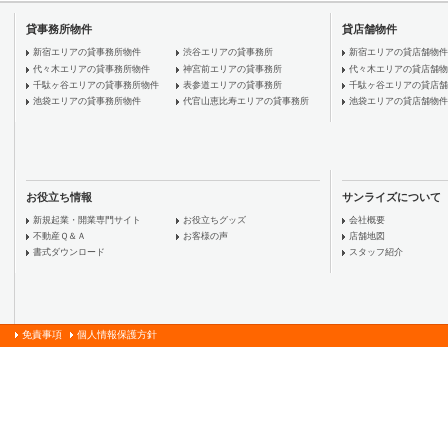
貸事務所物件
貸店舗物件
新宿エリアの貸事務所物件
渋谷エリアの貸事務所
新宿エリアの貸店舗物件
代々木エリアの貸事務所物件
神宮前エリアの貸事務所
代々木エリアの貸店舗物
千駄ヶ谷エリアの貸事務所物件
表参道エリアの貸事務所
千駄ヶ谷エリアの貸店舗
池袋エリアの貸事務所物件
代官山恵比寿エリアの貸事務所
池袋エリアの貸店舗物件
お役立ち情報
サンライズについて
新規起業・開業専門サイト
お役立ちグッズ
会社概要
不動産Ｑ＆Ａ
お客様の声
店舗地図
書式ダウンロード
スタッフ紹介
免責事項
個人情報保護方針