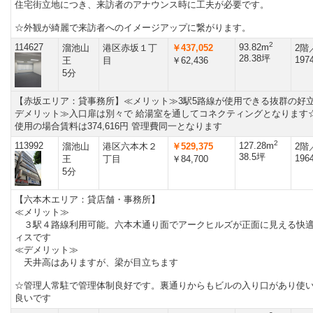
住宅街立地につき、来訪者のアナウンス時に工夫が必要です。
☆外観が綺麗で来訪者へのイメージアップに繋がります。
2
114627
93.82m
溜池山
港区赤坂１丁
￥437,052
2階
28.38坪
197
王
目
￥62,436
5分
【赤坂エリア：貸事務所】≪メリット≫3駅5路線が使用できる抜群の好立
デメリット≫入口扉は別々で 給湯室を通してコネクティングとなります
使用の場合賃料は374,616円 管理費同一となります
2
113992
127.28m
溜池山
港区六本木２
￥529,375
2階
38.5坪
196
王
丁目
￥84,700
5分
【六本木エリア：貸店舗・事務所】
≪メリット≫
３駅４路線利用可能。六本木通り面でアークヒルズが正面に見える快
ィスです
≪デメリット≫
天井高はありますが、梁が目立ちます
☆管理人常駐で管理体制良好です。裏通りからもビルの入り口があり使
良いです