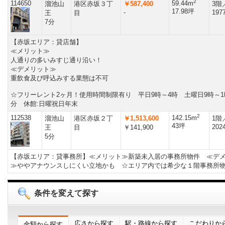
2
114650
59.44m
溜池山
港区赤坂３丁
￥587,400
3階
17.98坪
-
197
王
目
7分
【赤坂エリア：貸店舗】
≪メリット≫
人通りの多いみすじ通り沿い！
≪デメリット≫
重飲食及び呼込みする業態は不可
☆フリーレント2ヶ月！使用時間制限有り 平日9時～4時 土曜日9時～1
分 休館:日曜祝日年末
2
112538
142.15m
溜池山
港区赤坂２丁
￥1,513,600
1階
43坪
202
王
目
￥141,900
5分
【赤坂エリア：貸事務所】≪メリット≫新築未入居の事務所物件 ≪デ
≫ややアナウンスしにくい立地かも ☆エリア内では希少な１階事務所
条件を変えて探す
広さから探す
駅・路線から探す
こだわりか
金額から探す