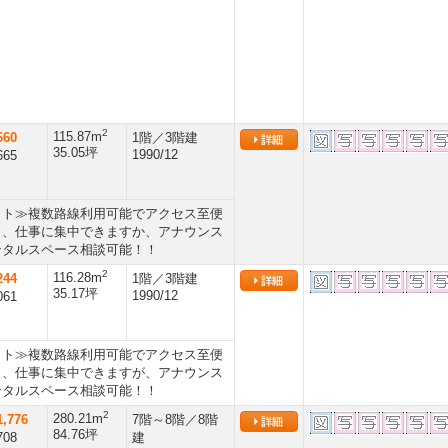
2
115.87m
660
1階／3階建
35.05坪
1990/12
665
ット≫複数路線利用可能でアクセス至便
り、仕事に集中できますか、アナウンス
ンタルスペース相談可能！！
2
116.28m
244
1階／3階建
35.17坪
1990/12
061
ット≫複数路線利用可能でアクセス至便
り、仕事に集中できますが、アナウンス
ンタルスペース相談可能！！
2
280.21m
,776
7階～8階／8階
84.76坪
708
建