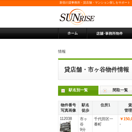
新宿の貸事務所・貸店舗・マンション探しをサポート
情報
貸店舗・市ヶ谷物件情報
駅名別一覧
間取一覧
物件番号
駅名
住所1
賃
写真画像
徒歩
管理
112038
市ヶ
千代田区一
￥150,
-
谷
番町
9分