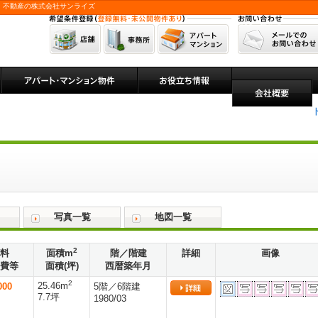
 不動産の株式会社サンライズ
写真一覧
地図一覧
2
料
面積m
階／階建
詳細
画像
費等
面積(坪)
西暦築年月
2
25.46m
000
5階／6階建
7.7坪
1980/03