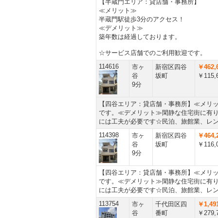
【半蔵門エリア：貸店舗・事務所】
≪メリット≫
半蔵門駅徒歩3分のアクセス！
≪デメリット≫
築年数は経過しております。
☆サービス店舗でのご利用歓迎です。
114616
市ヶ
新宿区四谷
￥462,
谷
坂町
￥115,
9分
【四谷エリア：貸店舗・事務所】≪メリ
です。≪デメリット≫閑静な住宅街に有
には工夫が必要です☆民泊、旅館業、レ
114398
市ヶ
新宿区四谷
￥464,
谷
坂町
￥116,
9分
【四谷エリア：貸店舗・事務所】≪メリ
です。≪デメリット≫閑静な住宅街に有
には工夫が必要です☆民泊、旅館業、レ
113754
市ヶ
千代田区四
￥1,491
谷
番町
￥279,