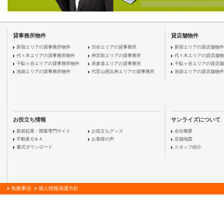
貸事務所物件
貸店舗物件
新宿エリアの貸事務所物件
渋谷エリアの貸事務所
新宿エリアの貸店舗物件
代々木エリアの貸事務所物件
神宮前エリアの貸事務所
代々木エリアの貸店舗物
千駄ヶ谷エリアの貸事務所物件
表参道エリアの貸事務所
千駄ヶ谷エリアの貸店舗
池袋エリアの貸事務所物件
代官山恵比寿エリアの貸事務所
池袋エリアの貸店舗物件
お役立ち情報
サンライズについて
新規起業・開業専門サイト
お役立ちグッズ
会社概要
不動産Ｑ＆Ａ
お客様の声
店舗地図
書式ダウンロード
スタッフ紹介
免責事項
個人情報保護方針