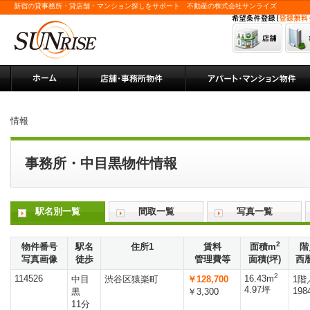
新宿の貸事務所・貸店舗・マンション探しをサポート 不動産の株式会社サンライズ
情報
事務所・中目黒物件情報
駅名別一覧
間取一覧
写真一覧
2
物件番号
駅名
住所1
賃料
面積m
階
写真画像
徒歩
管理費等
面積(坪)
西
2
114526
16.43m
中目
渋谷区猿楽町
￥128,700
1階
4.97坪
198
黒
￥3,300
11分