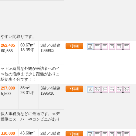
いやすい間取りです。
2
60.67m
262,405
3階／6階建
18.35坪
1999/03
60,555
リット≫綺麗な外観が来訪者へのイ
ト≫他の沿線まで少し距離がありま
」駅徒歩４分です！！
2
86m
297,000
3階／4階建
26.01坪
1996/10
5,500
≫個人事務所などに最適です。≪デ
☆近隣にスーパーやコンビニがあり
2
43.69m
330,000
2階／3階建