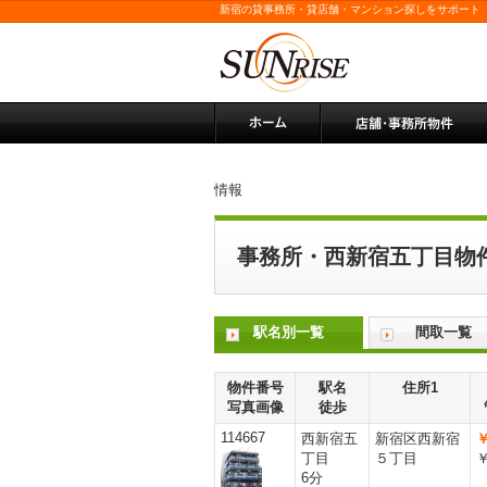
新宿の貸事務所・貸店舗・マンション探しをサポート
情報
事務所・西新宿五丁目物
駅名別一覧
間取一覧
物件番号
駅名
住所1
写真画像
徒歩
114667
西新宿五
新宿区西新宿
￥
丁目
５丁目
￥
6分