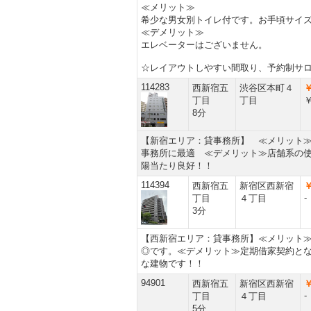
≪メリット≫
希少な男女別トイレ付です。お手頃サイ
≪デメリット≫
エレベーターはございません。
☆レイアウトしやすい間取り、予約制サ
114283
西新宿五
渋谷区本町４
￥
丁目
丁目
￥
8分
【新宿エリア：貸事務所】 ≪メリット
事務所に最適 ≪デメリット≫店舗系の
陽当たり良好！！
114394
西新宿五
新宿区西新宿
￥
-
丁目
４丁目
3分
【西新宿エリア：貸事務所】≪メリット
◎です。≪デメリット≫定期借家契約とな
な建物です！！
94901
西新宿五
新宿区西新宿
￥
-
丁目
４丁目
5分