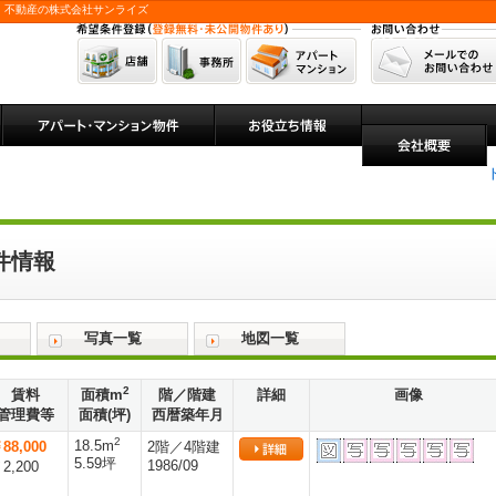
 不動産の株式会社サンライズ
件情報
写真一覧
地図一覧
2
賃料
面積m
階／階建
詳細
画像
管理費等
面積(坪)
西暦築年月
2
18.5m
88,000
2階／4階建
5.59坪
1986/09
2,200