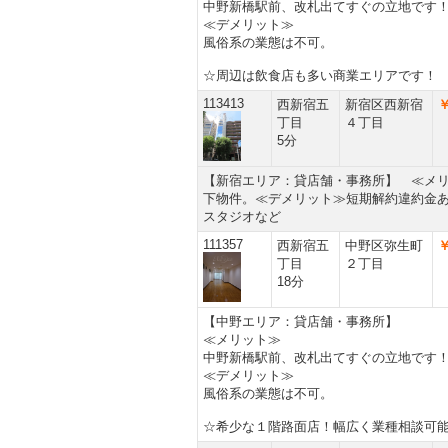
中野新橋駅前、改札出てすぐの立地です
≪デメリット≫
風俗系の業態は不可。
☆周辺は飲食店も多い商業エリアです！
113413
西新宿五
新宿区西新宿
￥
丁目
４丁目
5分
【新宿エリア：貸店舗・事務所】 ≪メ
下物件。≪デメリット≫短期解約違約金
スタジオなど
111357
西新宿五
中野区弥生町
￥
丁目
２丁目
18分
【中野エリア：貸店舗・事務所】
≪メリット≫
中野新橋駅前、改札出てすぐの立地です
≪デメリット≫
風俗系の業態は不可。
☆希少な１階路面店！幅広く業種相談可