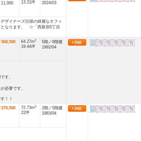
13.21坪
2024/03
11,000
≫デザイナーズ仕様の綺麗なオフィ
となります。 ☆「西新宿5丁目
。
2
64.27m
368,500
5階／8階建
19.44坪
1992/04
利です。
夫が必要です。
です！！
2
72.73m
379,500
2階／5階建
22坪
1983/04