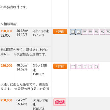
ズの事務所物件です。
ロン相談可能。
2
46.68m
198,000
2階／8階建
14.12坪
1975/03
22,000
≫初期費用が安く、新規立ち上げの
使用ＮＧ ☆視認性ある建物です。
2
48.36m
220,000
2階／12階
14.62坪
建
1981/02
≫大通りに面した角地です。視認性
ります。 ☆管理の行き届いた良質
2
84.2m
250,000
B1階／2階
25.47坪
建
1986/03