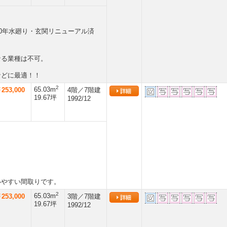
20年水廻り・玄関リニューアル済
なる業種は不可。
などに最適！！
2
65.03m
253,000
4階／7階建
19.67坪
1992/12
いやすい間取りです。
2
65.03m
253,000
3階／7階建
19.67坪
1992/12