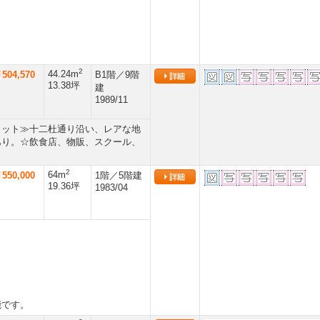
！
2
44.24m
504,570
B1階／9階
13.38坪
建
1989/11
リット≫十二杜通り沿い、レアな地
あり。☆飲食店、物販、スクール、
2
64m
550,000
1階／5階建
19.36坪
1983/04
！
能です。