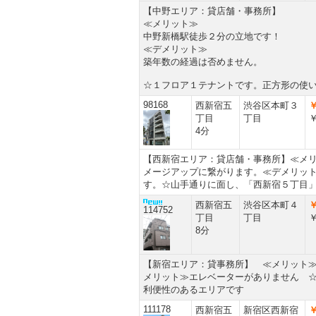
【中野エリア：貸店舗・事務所】
≪メリット≫
中野新橋駅徒歩２分の立地です！
≪デメリット≫
築年数の経過は否めません。
☆１フロア１テナントです。正方形の使
98168
西新宿五
渋谷区本町３
￥
丁目
丁目
￥
4分
【西新宿エリア：貸店舗・事務所】≪メ
メージアップに繋がります。≪デメリッ
す。☆山手通りに面し、「西新宿５丁目
西新宿五
渋谷区本町４
￥
114752
丁目
丁目
￥
8分
【新宿エリア：貸事務所】 ≪メリット
メリット≫エレベーターがありません 
利便性のあるエリアです
111178
西新宿五
新宿区西新宿
￥