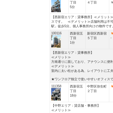
丁目
４丁目
￥
5分
【西新宿エリア：貸事務所】≪メリット
スです。 ≪デメリット≫店舗利用は不可
駅」徒歩5分。個人事務所向けの物件です
100116
西新宿五
新宿区西新宿
￥
-
丁目
５丁目
1分
【西新宿エリア：貸事務所】
≪メリット≫
方南通りに面しており、アナウンスに便
≪デメリット≫
室内に太い柱がある為、レイアウトに工
★ワンフロア独立で使いやすいオフィス
111358
西新宿五
中野区弥生町
￥
丁目
２丁目
18分
【中野エリア：貸店舗・事務所】
≪メリット≫