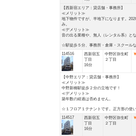
【西新宿エリア：貸店舗・事務所】
≪メリット≫
地下物件ですが、半地下になります。20
み。
≪デメリット≫
音の出る業種や、無人（レンタル系）と
☆駅徒歩５分、事務所・倉庫・スクール
114516
西新宿五
中野区弥生町
￥
丁目
２丁目
16分
【中野エリア：貸店舗・事務所】
≪メリット≫
中野新橋駅徒歩２分の立地です！
≪デメリット≫
築年数の経過は否めません。
☆１フロア１テナントです。正方形の使
114517
西新宿五
中野区弥生町
￥
丁目
２丁目
16分