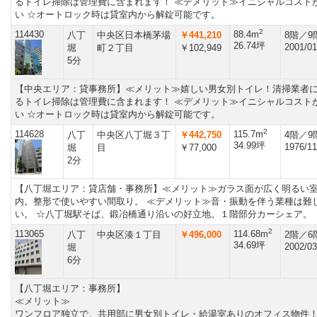
るトイレ掃除は管理費に含まれます！ ≪デメリット≫イニシャルコスト
い ☆オートロック時は貸室内から解錠可能です。
2
114430
88.4m
八丁
中央区日本橋茅場
￥441,210
8階／9
26.74坪
2001/01
堀
町２丁目
￥102,949
5分
【中央エリア：貸事務所】≪メリット≫嬉しい男女別トイレ！清掃業者
るトイレ掃除は管理費に含まれます！ ≪デメリット≫イニシャルコスト
い ☆オートロック時は貸室内から解錠可能です。
2
114628
115.7m
八丁
中央区八丁堀３丁
￥442,750
4階／9
34.99坪
1976/11
堀
目
￥77,000
2分
【八丁堀エリア：貸店舗・事務所】≪メリット≫ガラス面が広く明るい
内。整形で使いやすい間取り。 ≪デメリット≫音・振動を伴う業種は難
い。 ☆八丁堀駅そば、鍛冶橋通り沿いの好立地。１階部分カーシェア。
2
113065
114.68m
八丁
中央区湊１丁目
￥496,000
2階／6
34.69坪
2002/03
堀
6分
【八丁堀エリア：事務所】
≪メリット≫
ワンフロア独立で、共用部に男女別トイレ・給湯室ありのオフィス物件