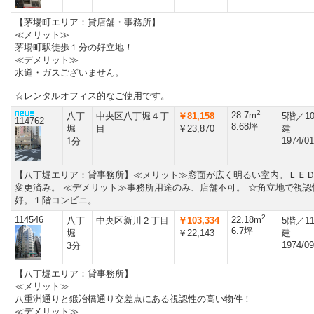
【茅場町エリア：貸店舗・事務所】
≪メリット≫
茅場町駅徒歩１分の好立地！
≪デメリット≫
水道・ガスございません。
☆レンタルオフィス的なご使用です。
2
28.7m
八丁
中央区八丁堀４丁
￥81,158
5階／1
114762
8.68坪
堀
目
￥23,870
建
1974/01
1分
【八丁堀エリア：貸事務所】≪メリット≫窓面が広く明るい室内。ＬＥ
変更済み。 ≪デメリット≫事務所用途のみ、店舗不可。 ☆角立地で視認
好。１階コンビニ。
2
114546
22.18m
八丁
中央区新川２丁目
￥103,334
5階／1
6.7坪
堀
￥22,143
建
1974/09
3分
【八丁堀エリア：貸事務所】
≪メリット≫
八重洲通りと鍛冶橋通り交差点にある視認性の高い物件！
≪デメリット≫