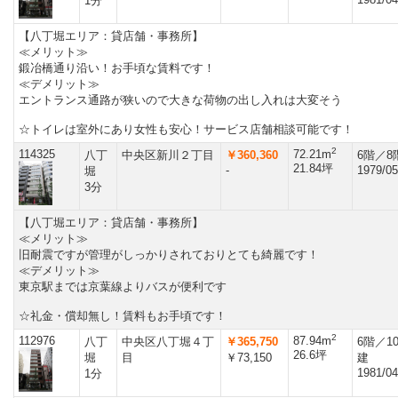
1分
【八丁堀エリア：貸店舗・事務所】
≪メリット≫
鍛冶橋通り沿い！お手頃な賃料です！
≪デメリット≫
エントランス通路が狭いので大きな荷物の出し入れは大変そう
☆トイレは室外にあり女性も安心！サービス店舗相談可能です！
2
114325
72.21m
八丁
中央区新川２丁目
￥360,360
6階／8
21.84坪
-
1979/05
堀
3分
【八丁堀エリア：貸店舗・事務所】
≪メリット≫
旧耐震ですが管理がしっかりされておりとても綺麗です！
≪デメリット≫
東京駅までは京葉線よりバスが便利です
☆礼金・償却無し！賃料もお手頃です！
2
112976
87.94m
八丁
中央区八丁堀４丁
￥365,750
6階／1
26.6坪
堀
目
￥73,150
建
1981/04
1分