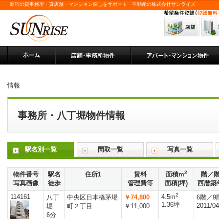
新宿の貸事務所・貸店舗・マンション探しをサポート 不動産の株式会社サンライズ
情報
事務所・八丁堀物件情報
駅名別一覧
間取一覧
写真一覧
2
物件番号
駅名
住所1
賃料
面積m
階／
写真画像
徒歩
管理費等
面積(坪)
西暦築
2
114161
4.5m
八丁
中央区日本橋茅場
￥74,800
6階／9
1.36坪
2011/04
堀
町２丁目
￥11,000
6分