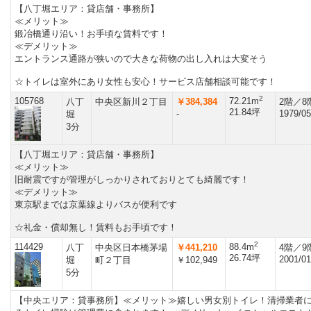
【八丁堀エリア：貸店舗・事務所】
≪メリット≫
鍛冶橋通り沿い！お手頃な賃料です！
≪デメリット≫
エントランス通路が狭いので大きな荷物の出し入れは大変そう
☆トイレは室外にあり女性も安心！サービス店舗相談可能です！
2
105768
72.21m
八丁
中央区新川２丁目
￥384,384
2階／8
21.84坪
-
1979/05
堀
3分
【八丁堀エリア：貸店舗・事務所】
≪メリット≫
旧耐震ですが管理がしっかりされておりとても綺麗です！
≪デメリット≫
東京駅までは京葉線よりバスが便利です
☆礼金・償却無し！賃料もお手頃です！
2
114429
88.4m
八丁
中央区日本橋茅場
￥441,210
4階／9
26.74坪
2001/01
堀
町２丁目
￥102,949
5分
【中央エリア：貸事務所】≪メリット≫嬉しい男女別トイレ！清掃業者