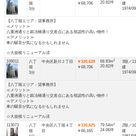
20.82坪
堀
￥68,706
建
1974/09
3分
【八丁堀エリア：貸事務所】
≪メリット≫
八重洲通りと鍛冶橋通り交差点にある視認性の高い物件！
≪デメリット≫
車の騒音が気になるかもしれません
☆大規模リニューアル済
2
108011
68.83m
八丁
中央区新川２丁目
￥320,628
3階／1
20.82坪
堀
￥68,706
建
1974/09
3分
【八丁堀エリア：貸事務所】
≪メリット≫
八重洲通りと鍛冶橋通り交差点にある視認性の高い物件！
≪デメリット≫
車の騒音が気になるかもしれません
☆大規模リニューアル済
2
113073
79.54m
八丁
中央区八丁堀４丁
￥330,825
2階／1
24.06坪
堀
目
￥66,165
建
1981/04