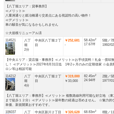
【八丁堀エリア：貸事務所】
≪メリット≫
八重洲通りと鍛冶橋通り交差点にある視認性の高い物件！
≪デメリット≫
車の騒音が気になるかもしれません
☆大規模リニューアル済
2
114521
58.42m
八丁
中央区八丁堀２丁
￥252,681
5階／7
17.67坪
-
1992/02
堀
目
2分
【中央エリア：貸店舗・事務所】≪メリット≫お手頃賃料！礼金・償却
し！ ≪デメリット≫2027年8月31日迄 1年2ヶ月のみの定期借家 ☆会員
ロン等は相談可能
2
114212
82.45m
八丁
中央区八丁堀２丁
￥319,000
2階／5
24.94坪
1977/01
堀
目
￥33,000
4分
【八丁堀エリア：事務所】≪メリット≫ 複数路線利用可能な好立地 （東
まで徒歩１２分）≪デメリット≫築年数の経過は否めません。 ☆魅力的
単価、新規開業おすすめです。
2
106037
68.83m
八丁
中央区新川２丁目
￥320,628
8階／1