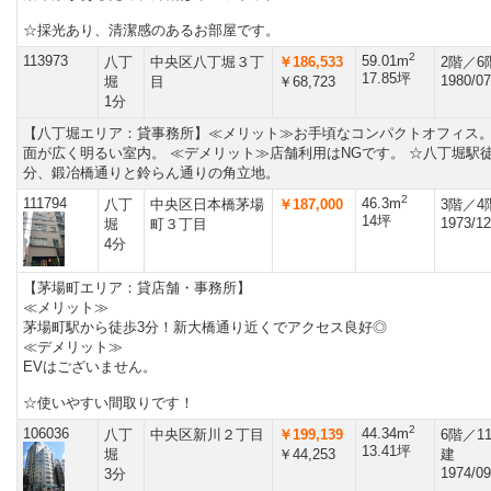
☆採光あり、清潔感のあるお部屋です。
2
113973
59.01m
八丁
中央区八丁堀３丁
￥186,533
2階／6
17.85坪
1980/07
堀
目
￥68,723
1分
【八丁堀エリア：貸事務所】≪メリット≫お手頃なコンパクトオフィス
面が広く明るい室内。 ≪デメリット≫店舗利用はNGです。 ☆八丁堀駅徒
分、鍛冶橋通りと鈴らん通りの角立地。
2
111794
46.3m
八丁
中央区日本橋茅場
￥187,000
3階／4
14坪
1973/12
堀
町３丁目
4分
【茅場町エリア：貸店舗・事務所】
≪メリット≫
茅場町駅から徒歩3分！新大橋通り近くでアクセス良好◎
≪デメリット≫
EVはございません。
☆使いやすい間取りです！
2
106036
44.34m
八丁
中央区新川２丁目
￥199,139
6階／1
13.41坪
堀
￥44,253
建
1974/09
3分