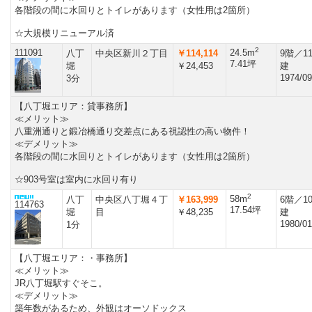
各階段の間に水回りとトイレがあります（女性用は2箇所）
☆大規模リニューアル済
2
111091
24.5m
八丁
中央区新川２丁目
￥114,114
9階／1
7.41坪
堀
￥24,453
建
1974/09
3分
【八丁堀エリア：貸事務所】
≪メリット≫
八重洲通りと鍛冶橋通り交差点にある視認性の高い物件！
≪デメリット≫
各階段の間に水回りとトイレがあります（女性用は2箇所）
☆903号室は室内に水回り有り
2
58m
八丁
中央区八丁堀４丁
￥163,999
6階／1
114763
17.54坪
堀
目
￥48,235
建
1980/01
1分
【八丁堀エリア：・事務所】
≪メリット≫
JR八丁堀駅すぐそこ。
≪デメリット≫
築年数があるため、外観はオーソドックス