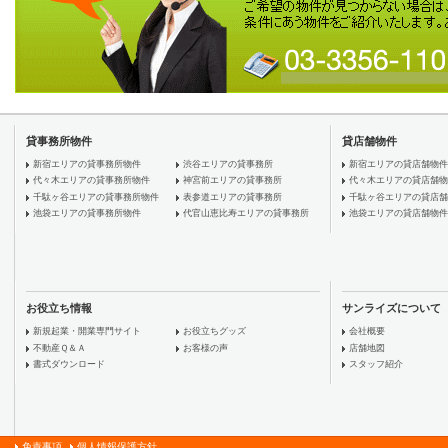
貸事務所物件
貸店舗物件
新宿エリアの貸事務所物件
渋谷エリアの貸事務所
新宿エリアの貸店舗物件
代々木エリアの貸事務所物件
神宮前エリアの貸事務所
代々木エリアの貸店舗物
千駄ヶ谷エリアの貸事務所物件
表参道エリアの貸事務所
千駄ヶ谷エリアの貸店舗
池袋エリアの貸事務所物件
代官山恵比寿エリアの貸事務所
池袋エリアの貸店舗物件
お役立ち情報
サンライズについて
新規起業・開業専門サイト
お役立ちグッズ
会社概要
不動産Ｑ＆Ａ
お客様の声
店舗地図
書式ダウンロード
スタッフ紹介
免責事項
個人情報保護方針