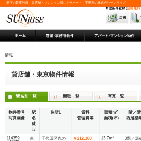
新宿の貸事務所・貸店舗・マンション探しをサポート 不動産の株式会社サンライズ
情報
貸店舗・東京物件情報
駅名別一覧
間取一覧
写真一覧
2
物件番号
駅
住所1
賃料
面積m
階／階
写真画像
名
管理費等
面積(坪)
西暦築
徒
歩
2
114359
13.7m
東
千代田区丸の
￥212,300
3階／3