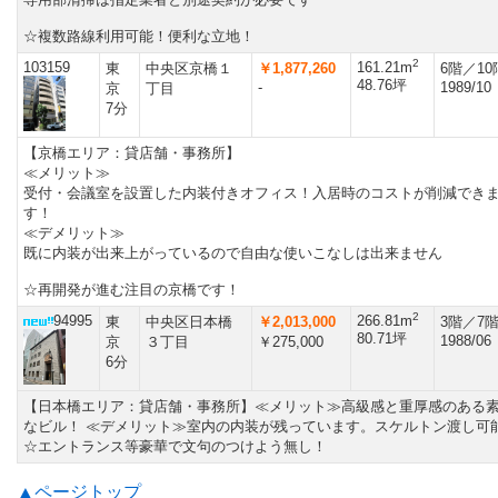
☆複数路線利用可能！便利な立地！
2
103159
161.21m
東
中央区京橋１
￥1,877,260
6階／1
48.76坪
-
1989/10
京
丁目
7分
【京橋エリア：貸店舗・事務所】
≪メリット≫
受付・会議室を設置した内装付きオフィス！入居時のコストが削減でき
す！
≪デメリット≫
既に内装が出来上がっているので自由な使いこなしは出来ません
☆再開発が進む注目の京橋です！
2
94995
266.81m
東
中央区日本橋
￥2,013,000
3階／7
80.71坪
1988/06
京
３丁目
￥275,000
6分
【日本橋エリア：貸店舗・事務所】≪メリット≫高級感と重厚感のある
なビル！ ≪デメリット≫室内の内装が残っています。スケルトン渡し可
☆エントランス等豪華で文句のつけよう無し！
▲ページトップ