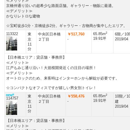
≪メリット≫
京橋仲通り沿いの超希少な路面店舗。ギャラリー・物販に最適。
≪デメリット≫
かなりレトロな建物
☆宝町徒歩1分・京橋徒歩2分。ギャラリー・古物商が集中したエリア。
2
113322
65.85m
東
中央区日本橋
￥517,760
6階／1
19.91坪
-
2019/04
京
２丁目
11
分
【日本橋エリア：貸店舗・事務所】
≪メリット≫
江戸もみじ通り沿い！大規模開発近くの注目の場所！
≪デメリット≫
オートロックのため、来客時はインターホンから解錠が必要です。
☆コンパクトなオフィスですが嬉しい男女別トイレ！
2
65.85m
東
中央区日本橋
￥558,476
10階／1
114757
19.91坪
-
京
２丁目
建
11
2019/04
分
【日本橋エリア：貸店舗・事務所】
≪メリット≫