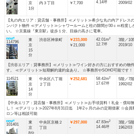
4.14坪
2009/02
京
内３丁目
￥7,700
1分
【丸の内エリア：貸店舗・事務所】≪メリット≫希少な丸の内アドレス
ンパクト物件 ≪デメリット≫シャワールームと柱の隙間が30ｃｍ程度し
い。 ☆京葉線『東京駅』徒歩１分、目線の高さに電車。
2
42.01m
東
渋谷区神泉町
￥233,000
3階／1
114796
12.7坪
2019/10
京
￥21,000
15
分
【渋谷エリア：貸事務所】≪メリット≫ワイン好きの方におすすめの物
す。 ≪デメリット≫短期解約違約金あり。 ☆事務所やSOHO可能です！
2
114521
58.42m
東
中央区八丁堀
￥252,681
5階／7
17.67坪
-
1992/02
京
２丁目
14
分
【中央エリア：貸店舗・事務所】≪メリット≫お手頃賃料！礼金・償却
し！ ≪デメリット≫2027年8月31日迄 1年2ヶ月のみの定期借家 ☆会員
ロン等は相談可能
2
47.83m
東
中央区京橋２
￥297,000
3階／5
101401
14.46坪
-
1962/03
京
丁目
8分