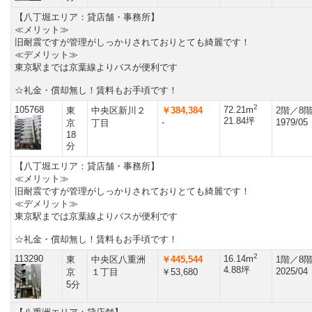
【八丁堀エリア：貸店舗・事務所】
≪メリット≫
旧耐震ですが管理がしっかりされておりとても綺麗です！
≪デメリット≫
東京駅までは京葉線よりバスが便利です
☆礼金・償却無し！賃料もお手頃です！
2
105768
72.21m
東
中央区新川２
￥384,384
2階／8
21.84坪
-
1979/05
京
丁目
18
分
【八丁堀エリア：貸店舗・事務所】
≪メリット≫
旧耐震ですが管理がしっかりされておりとても綺麗です！
≪デメリット≫
東京駅までは京葉線よりバスが便利です
☆礼金・償却無し！賃料もお手頃です！
2
113290
16.14m
東
中央区八重洲
￥445,544
1階／8
4.88坪
2025/04
京
１丁目
￥53,680
5分