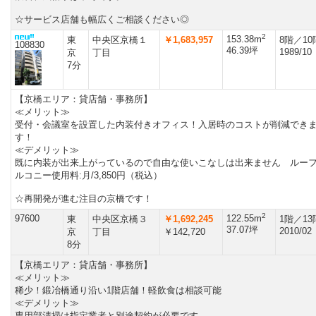
☆サービス店舗も幅広くご相談ください◎
2
153.38m
東
中央区京橋１
￥1,683,957
8階／1
108830
46.39坪
1989/10
京
丁目
7分
【京橋エリア：貸店舗・事務所】
≪メリット≫
受付・会議室を設置した内装付きオフィス！入居時のコストが削減でき
す！
≪デメリット≫
既に内装が出来上がっているので自由な使いこなしは出来ません ルー
ルコニー使用料:月/3,850円（税込）
☆再開発が進む注目の京橋です！
2
97600
122.55m
東
中央区京橋３
￥1,692,245
1階／1
37.07坪
2010/02
京
丁目
￥142,720
8分
【京橋エリア：貸店舗・事務所】
≪メリット≫
稀少！鍛冶橋通り沿い1階店舗！軽飲食は相談可能
≪デメリット≫
専用部清掃は指定業者と別途契約が必要です