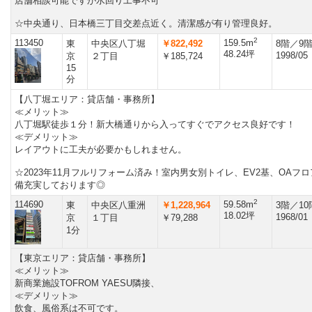
店舗相談可能ですが水回り工事不可
☆中央通り、日本橋三丁目交差点近く。清潔感が有り管理良好。
2
113450
159.5m
東
中央区八丁堀
￥822,492
8階／9
48.24坪
1998/05
京
２丁目
￥185,724
15
分
【八丁堀エリア：貸店舗・事務所】
≪メリット≫
八丁堀駅徒歩１分！新大橋通りから入ってすぐでアクセス良好です！
≪デメリット≫
レイアウトに工夫が必要かもしれません。
☆2023年11月フルリフォーム済み！室内男女別トイレ、EV2基、OAフロ
備充実しております◎
2
114690
59.58m
東
中央区八重洲
￥1,228,964
3階／1
18.02坪
1968/01
京
１丁目
￥79,288
1分
【東京エリア：貸店舗・事務所】
≪メリット≫
新商業施設TOFROM YAESU隣接、
≪デメリット≫
飲食、風俗系は不可です。