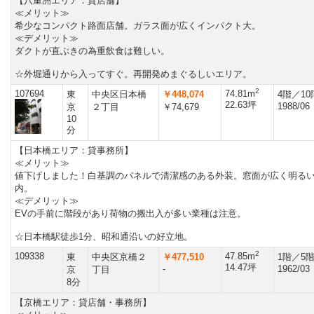
【八重洲エリア：貸店舗】
≪メリット≫
希少なコンパクト路面店舗。ガラス面が広くインパクト大。
≪デメリット≫
ダクトが直ぶきの為重飲食は難しい。
☆外堀通りから入ってすぐ。再開発めまぐるしいエリア。
2
107694
74.81m
東
中央区日本橋
￥448,074
4階／1
22.63坪
1988/06
京
２丁目
￥74,679
10
分
【日本橋エリア：貸事務所】
≪メリット≫
値下げしました！白基調のパネルで清潔感のある外装。窓面が広く明る
内。
≪デメリット≫
EVの手前に階段があり荷物の搬出入が多い業種は注意。
☆日本橋駅徒歩1分、昭和通沿いの好立地。
2
109338
47.85m
東
中央区京橋２
￥477,510
1階／5
14.47坪
-
1962/03
京
丁目
8分
【京橋エリア：貸店舗・事務所】