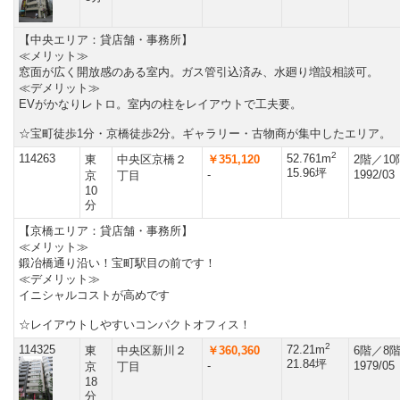
【中央エリア：貸店舗・事務所】
≪メリット≫
窓面が広く開放感のある室内。ガス管引込済み、水廻り増設相談可。
≪デメリット≫
EVがかなりレトロ。室内の柱をレイアウトで工夫要。
☆宝町徒歩1分・京橋徒歩2分。ギャラリー・古物商が集中したエリア。
2
114263
52.761m
東
中央区京橋２
￥351,120
2階／1
15.96坪
-
1992/03
京
丁目
10
分
【京橋エリア：貸店舗・事務所】
≪メリット≫
鍛冶橋通り沿い！宝町駅目の前です！
≪デメリット≫
イニシャルコストが高めです
☆レイアウトしやすいコンパクトオフィス！
2
114325
72.21m
東
中央区新川２
￥360,360
6階／8
21.84坪
-
1979/05
京
丁目
18
分