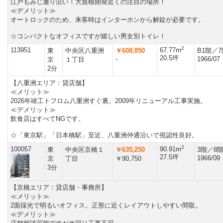
江戸もみじ通り沿い！大規模開発近くの注目の場所！
≪デメリット≫
オートロックのため、来客時はインターホンから解錠が必要です。
☆コンパクトなオフィスですが嬉しい男女別トイレ！
2
113951
67.77m
東
中央区八重洲
￥608,850
B1階／
20.5坪
-
1966/07
京
１丁目
2分
【八重洲エリア：貸店舗】
≪メリット≫
2026年竣工トフロム八重洲すぐ裏。2009年リニューアル工事実施。
≪デメリット≫
飲食店はすべてNGです。
☆「東京駅」「日本橋駅」至近、八重洲仲通沿いで視認性良好。
2
100057
90.91m
東
中央区京橋１
￥635,250
3階／8
27.5坪
1966/09
京
丁目
￥90,750
3分
【京橋エリア：貸店舗・事務所】
≪メリット≫
2面採光で明るいオフィス。正形に近くレイアウトしやすい間取。
≪デメリット≫