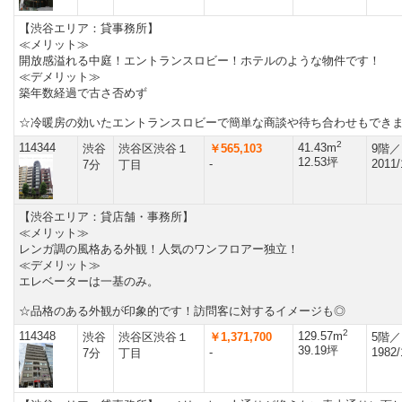
【渋谷エリア：貸事務所】
≪メリット≫
開放感溢れる中庭！エントランスロビー！ホテルのような物件です！
≪デメリット≫
築年数経過で古さ否めず
☆冷暖房の効いたエントランスロビーで簡単な商談や待ち合わせもでき
2
114344
41.43m
渋谷
渋谷区渋谷１
￥565,103
9階／
12.53坪
-
2011/
7分
丁目
【渋谷エリア：貸店舗・事務所】
≪メリット≫
レンガ調の風格ある外観！人気のワンフロアー独立！
≪デメリット≫
エレベーターは一基のみ。
☆品格のある外観が印象的です！訪問客に対するイメージも◎
2
114348
129.57m
渋谷
渋谷区渋谷１
￥1,371,700
5階／
39.19坪
-
1982/
7分
丁目