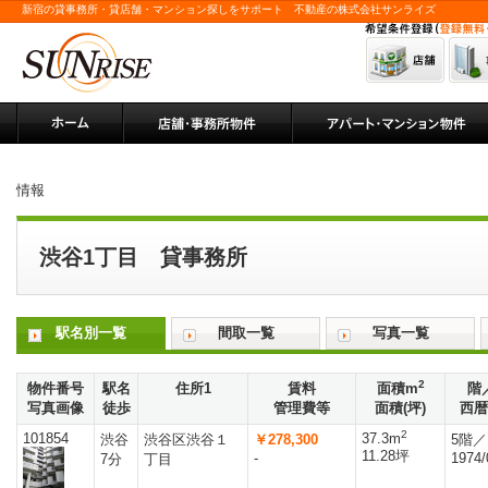
新宿の貸事務所・貸店舗・マンション探しをサポート 不動産の株式会社サンライズ
情報
渋谷1丁目 貸事務所
駅名別一覧
間取一覧
写真一覧
2
物件番号
駅名
住所1
賃料
面積m
階
写真画像
徒歩
管理費等
面積(坪)
西暦
2
101854
37.3m
渋谷
渋谷区渋谷１
￥278,300
5階／
11.28坪
-
1974/
7分
丁目