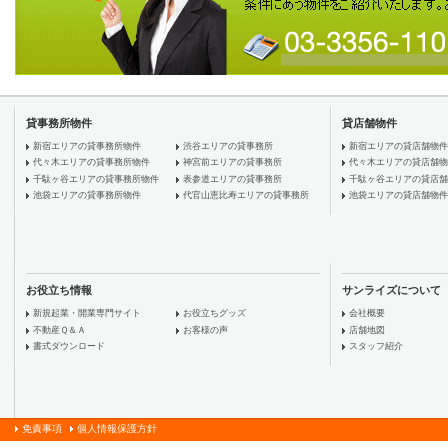
貸事務所物件
貸店舗物件
新宿エリアの貸事務所物件
渋谷エリアの貸事務所
新宿エリアの貸店舗物件
代々木エリアの貸事務所物件
神宮前エリアの貸事務所
代々木エリアの貸店舗物
千駄ヶ谷エリアの貸事務所物件
表参道エリアの貸事務所
千駄ヶ谷エリアの貸店舗
池袋エリアの貸事務所物件
代官山恵比寿エリアの貸事務所
池袋エリアの貸店舗物件
お役立ち情報
サンライズについて
新規起業・開業専門サイト
お役立ちグッズ
会社概要
不動産Ｑ＆Ａ
お客様の声
店舗地図
書式ダウンロード
スタッフ紹介
免責事項
個人情報保護方針