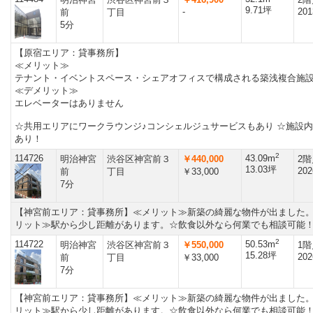
9.71坪
-
201
前
丁目
5分
【原宿エリア：貸事務所】
≪メリット≫
テナント・イベントスペース・シェアオフィスで構成される築浅複合
≪デメリット≫
エレベーターはありません
☆共用エリアにワークラウンジ♪コンシェルジュサービスもあり ☆施設
あり！
2
114726
43.09m
明治神宮
渋谷区神宮前３
￥440,000
2階
13.03坪
202
前
丁目
￥33,000
7分
【神宮前エリア：貸事務所】≪メリット≫新築の綺麗な物件が出ました
リット≫駅から少し距離があります。☆飲食以外なら何業でも相談可能
2
114722
50.53m
明治神宮
渋谷区神宮前３
￥550,000
1階
15.28坪
202
前
丁目
￥33,000
7分
【神宮前エリア：貸事務所】≪メリット≫新築の綺麗な物件が出ました
リット≫駅から少し距離があります。☆飲食以外なら何業でも相談可能