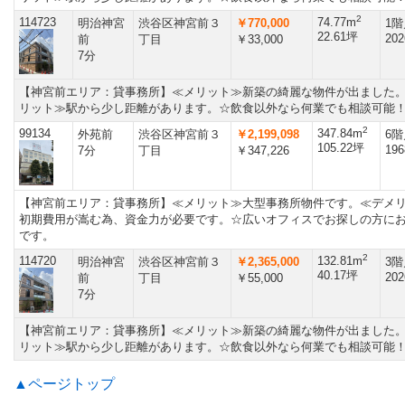
2
114723
74.77m
明治神宮
渋谷区神宮前３
￥770,000
1階
22.61坪
202
前
丁目
￥33,000
7分
【神宮前エリア：貸事務所】≪メリット≫新築の綺麗な物件が出ました
リット≫駅から少し距離があります。☆飲食以外なら何業でも相談可能
2
99134
347.84m
外苑前
渋谷区神宮前３
￥2,199,098
6階
105.22坪
196
7分
丁目
￥347,226
【神宮前エリア：貸事務所】≪メリット≫大型事務所物件です。≪デメ
初期費用が嵩む為、資金力が必要です。☆広いオフィスでお探しの方に
です。
2
114720
132.81m
明治神宮
渋谷区神宮前３
￥2,365,000
3階
40.17坪
202
前
丁目
￥55,000
7分
【神宮前エリア：貸事務所】≪メリット≫新築の綺麗な物件が出ました
リット≫駅から少し距離があります。☆飲食以外なら何業でも相談可能
▲ページトップ