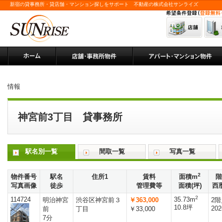
新宿の貸事務所・貸店舗・マンション探しをサポート 不動産の株式会社サンライズ
情報
神宮前3丁目 貸事務所
駅名別一覧
間取一覧
写真一覧
2
物件番号
駅名
住所1
賃料
面積m
階
写真画像
徒歩
管理費等
面積(坪)
西
2
114724
35.73m
明治神宮
渋谷区神宮前３
￥363,000
2階
10.8坪
202
前
丁目
￥33,000
7分