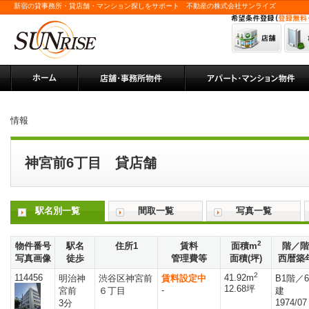
新宿の貸事務所・貸店舗・マンション探しをサポート 不動産の株式会社サンライズ
情報
神宮前6丁目 貸店舗
駅名別一覧
間取一覧
写真一覧
2
物件番号
駅名
住所1
賃料
面積m
階／階
写真画像
徒歩
管理費等
面積(坪)
西暦築
2
114456
41.92m
明治神
渋谷区神宮前
賃料設定中
B1階／
12.68坪
-
宮前
６丁目
建
1974/07
3分