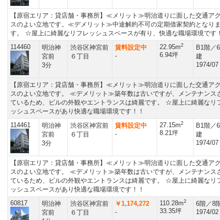
【原宿エリア：貸店舗・事務所】≪メリット≫明治道りに面した交通ア
スのよい立地です。≪デメリット≫中途解約不可の定期借家契約となり
す。 ☆屋上に綺麗なリフレッシュスペースが有り、快適な職場環境です
2
114460
22.95m
明治神
渋谷区神宮前
賃料設定中
B1階／
6.94坪
-
宮前
６丁目
建
1974/07
3分
【原宿エリア：貸店舗・事務所】≪メリット≫明治道りに面した交通ア
スのよい立地です。 ≪デメリット≫築年数は古いですが、メンテナンス
ているため、ビルの外観やエントランスは綺麗です。 ☆屋上に綺麗なリ
ッシュスペースがあり快適な職場環境です！！
2
114461
27.15m
明治神
渋谷区神宮前
賃料設定中
B1階／
8.21坪
-
宮前
６丁目
建
1974/07
3分
【原宿エリア：貸店舗・事務所】≪メリット≫明治道りに面した交通ア
スのよい立地です。 ≪デメリット≫築年数は古いですが、メンテナンス
ているため、ビルの外観やエントランスは綺麗です。 ☆屋上に綺麗なリ
ッシュスペースがあり快適な職場環境です！！
2
60817
110.28m
明治神
渋谷区神宮前
￥1,174,272
6階／8
33.35坪
-
1974/02
宮前
６丁目