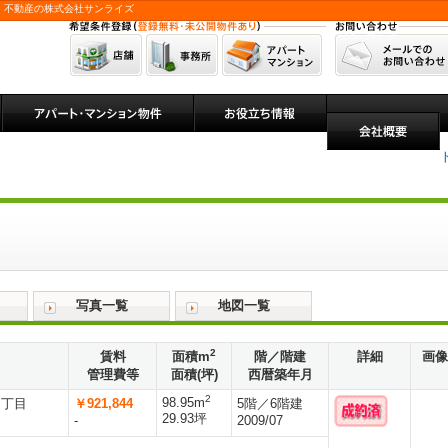
 不動産の株式会社サンライズ
写真一覧
地図一覧
2
賃料
面積m
階／階建
詳細
画像
管理費等
面積(坪)
西暦築年月
2
98.95m
２丁目
￥921,844
5階／6階建
29.93坪
-
2009/07