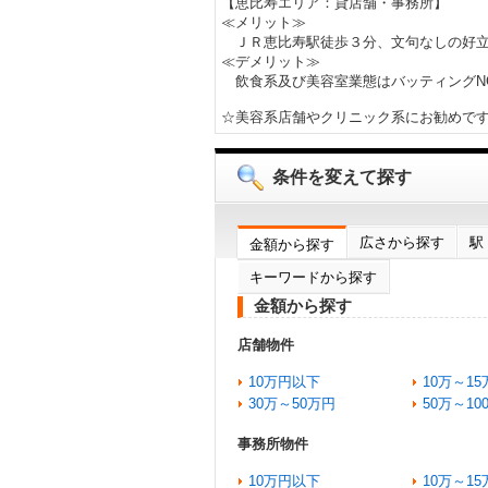
【恵比寿エリア：貸店舗・事務所】
≪メリット≫
ＪＲ恵比寿駅徒歩３分、文句なしの好
≪デメリット≫
飲食系及び美容室業態はバッティング
☆美容系店舗やクリニック系にお勧めで
条件を変えて探す
広さから探す
駅
金額から探す
キーワードから探す
金額から探す
店舗物件
10万円以下
10万～15
30万～50万円
50万～10
事務所物件
10万円以下
10万～15