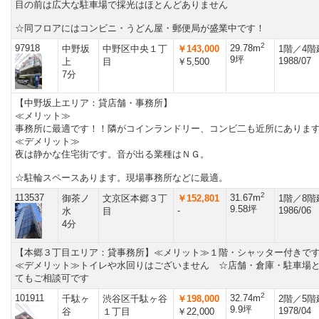
目の前は広大な駐車場で採光はほとんどありません
☆同フロアにはコンビニ・うどん屋・郵便局が盛業中です！
2
97918
29.78m
中野坂
中野区中央１丁
￥143,000
1階／4階
9坪
1988/07
上
目
￥5,500
7分
【中野坂上エリア：貸店舗・事務所】
≪メリット≫
事務所に最適です！！隣がコインランドリー、コンビ二も近所にありま
≪デメリット≫
夜は静かな住宅街です。音が出る業種はＮＧ。
☆駐輪スペースあります。現場事務所などに最適。
2
113537
31.67m
御茶ノ
文京区本郷３丁
￥152,801
1階／8階
9.58坪
-
1986/06
水
目
4分
【本郷３丁目エリア：貸事務所】≪メリット≫１階・シャッター付き
≪デメリット≫トイレや水回りはございません ☆店舗・倉庫・駐車場
てもご相談可です
2
101911
32.74m
千駄ヶ
渋谷区千駄ヶ谷
￥198,000
2階／5階
9.9坪
1978/04
谷
１丁目
￥22,000