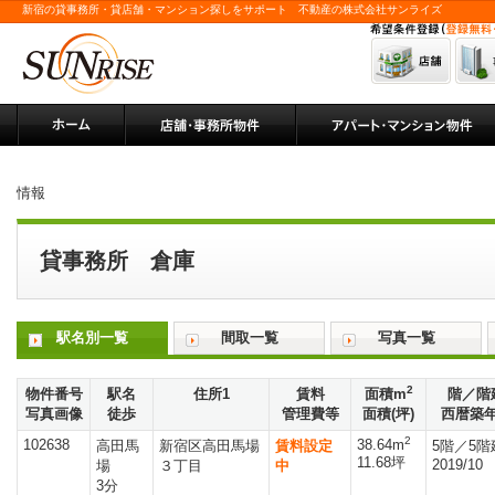
新宿の貸事務所・貸店舗・マンション探しをサポート 不動産の株式会社サンライズ
情報
貸事務所 倉庫
駅名別一覧
間取一覧
写真一覧
2
物件番号
駅名
住所1
賃料
面積m
階／階
写真画像
徒歩
管理費等
面積(坪)
西暦築
2
102638
38.64m
高田馬
新宿区高田馬場
賃料設定
5階／5階
11.68坪
2019/10
場
３丁目
中
3分