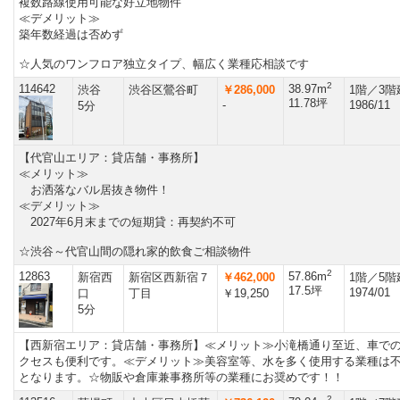
複数路線使用可能な好立地物件
≪デメリット≫
築年数経過は否めず
☆人気のワンフロア独立タイプ、幅広く業種応相談です
2
114642
38.97m
渋谷
渋谷区鶯谷町
￥286,000
1階／3階
11.78坪
-
1986/11
5分
【代官山エリア：貸店舗・事務所】
≪メリット≫
お洒落なバル居抜き物件！
≪デメリット≫
2027年6月末までの短期貸：再契約不可
☆渋谷～代官山間の隠れ家的飲食ご相談物件
2
12863
57.86m
新宿西
新宿区西新宿７
￥462,000
1階／5階
17.5坪
1974/01
口
丁目
￥19,250
5分
【西新宿エリア：貸店舗・事務所】≪メリット≫小滝橋通り至近、車で
クセスも便利です。≪デメリット≫美容室等、水を多く使用する業種は
となります。☆物販や倉庫兼事務所等の業種にお奨めです！！
2