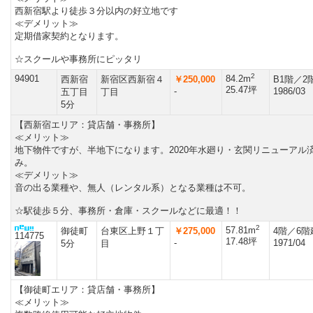
西新宿駅より徒歩３分以内の好立地です
≪デメリット≫
定期借家契約となります。
☆スクールや事務所にピッタリ
2
94901
84.2m
西新宿
新宿区西新宿４
￥250,000
B1階／2
25.47坪
-
1986/03
五丁目
丁目
5分
【西新宿エリア：貸店舗・事務所】
≪メリット≫
地下物件ですが、半地下になります。2020年水廻り・玄関リニューアル
み。
≪デメリット≫
音の出る業種や、無人（レンタル系）となる業種は不可。
☆駅徒歩５分、事務所・倉庫・スクールなどに最適！！
2
57.81m
御徒町
台東区上野１丁
￥275,000
4階／6階
114775
17.48坪
-
1971/04
5分
目
【御徒町エリア：貸店舗・事務所】
≪メリット≫