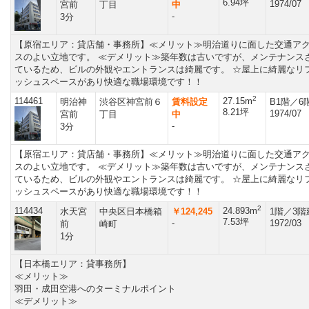
6.94坪
1974/07
宮前
丁目
中
-
3分
【原宿エリア：貸店舗・事務所】≪メリット≫明治道りに面した交通ア
スのよい立地です。 ≪デメリット≫築年数は古いですが、メンテナンス
ているため、ビルの外観やエントランスは綺麗です。 ☆屋上に綺麗なリ
ッシュスペースがあり快適な職場環境です！！
2
114461
27.15m
明治神
渋谷区神宮前６
賃料設定
B1階／6
8.21坪
1974/07
宮前
丁目
中
-
3分
【原宿エリア：貸店舗・事務所】≪メリット≫明治道りに面した交通ア
スのよい立地です。 ≪デメリット≫築年数は古いですが、メンテナンス
ているため、ビルの外観やエントランスは綺麗です。 ☆屋上に綺麗なリ
ッシュスペースがあり快適な職場環境です！！
2
114434
24.893m
水天宮
中央区日本橋箱
￥124,245
1階／3階
7.53坪
-
1972/03
前
崎町
1分
【日本橋エリア：貸事務所】
≪メリット≫
羽田・成田空港へのターミナルポイント
≪デメリット≫