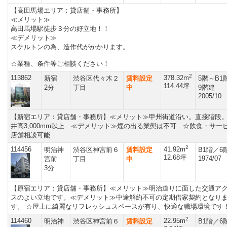
【高田馬場エリア：貸店舗・事務所】
≪メリット≫
高田馬場駅徒歩３分の好立地！！
≪デメリット≫
スケルトンの為、造作代がかかります。
☆業種、条件等ご相談ください！
2
113862
378.32m
新宿
渋谷区代々木２
賃料設定
5階～B1
114.44坪
2分
丁目
中
9階建
2005/10
【新宿エリア：貸店舗・事務所】≪メリット≫甲州街道沿い。直接階段
井高3,000mm以上 ≪デメリット≫煙の出る業態は不可 ☆飲食・サー
店舗相談可能
2
114456
41.92m
明治神
渋谷区神宮前６
賃料設定
B1階／6
12.68坪
1974/07
宮前
丁目
中
-
3分
【原宿エリア：貸店舗・事務所】≪メリット≫明治道りに面した交通ア
スのよい立地です。≪デメリット≫中途解約不可の定期借家契約となり
す。 ☆屋上に綺麗なリフレッシュスペースが有り、快適な職場環境です
2
114460
22.95m
明治神
渋谷区神宮前６
賃料設定
B1階／6