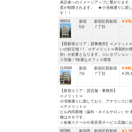
来訪者へのイメージアップに繋がります
度が制限されます。 ★小滝橋通りに面
す！！
98659
新宿
新宿区西新宿
￥378,
-
5分
７丁目
【西新宿エリア：貸事務所】≪メリット≫
いの好立地！! ≪デメリット≫再契約の
担）が必要となります。☆レセプション
ス完備！!快適なオフィス環境
114584
新宿
新宿区西新宿
￥440,
7分
７丁目
￥29,
【新宿エリア：貸店舗・事務所】
≪メリット≫
小滝橋通りに面しており、アナウンスに
≪デメリット≫
ビル内同業種（歯科・ネイルサロン）や 
種はＮＧです。
☆各種スクールや美容系サービス店舗に
90399
新宿西
新宿区西新宿
￥1,39