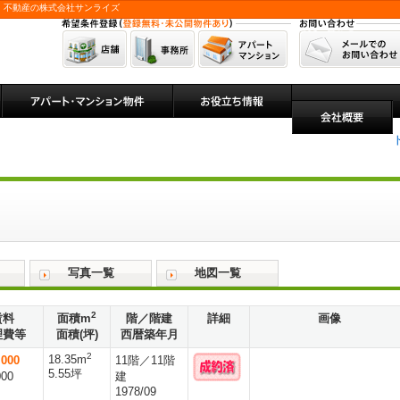
 不動産の株式会社サンライズ
写真一覧
地図一覧
2
賃料
面積m
階／階建
詳細
画像
理費等
面積(坪)
西暦築年月
2
18.35m
000
11階／11階
5.55坪
000
建
1978/09