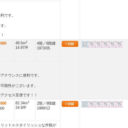
便利です。
ます。
！！
2
49.5m
000
4階／8階建
14.97坪
1973/05
でアナウンスに便利です。
い可能性がございます。
でアクセス至便です！！
2
82.34m
000
2階／9階建
24.9坪
1989/12
000
メリット≫スタイリッシュな外観が