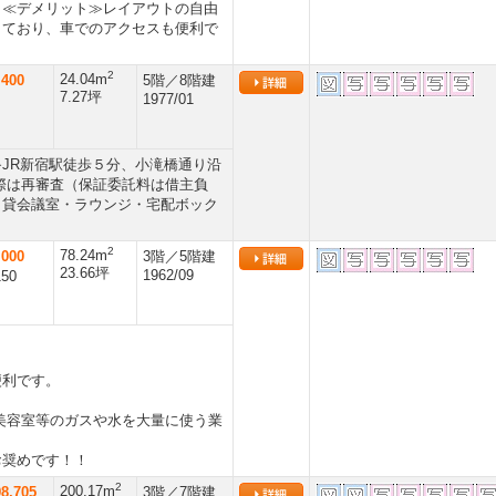
。≪デメリット≫レイアウトの自由
しており、車でのアクセスも便利で
2
24.04m
400
5階／8階建
7.27坪
1977/01
JR新宿駅徒歩５分、小滝橋通り沿
際は再審査（保証委託料は借主負
・貸会議室・ラウンジ・宅配ボック
2
78.24m
000
3階／5階建
23.66坪
1962/09
150
便利です。
美容室等のガスや水を大量に使う業
お奨めです！！
2
200.17m
8,705
3階／7階建