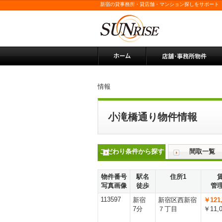
新宿の貸事務所・貸店舗・マンション探しをサポート
情報
小滝橋通り物件情報
こだわり条件から探す
間取一覧
物件番号
駅名
住所1
写真画像
徒歩
管
113597
新宿
新宿区西新宿
￥121,
7分
７丁目
￥11,