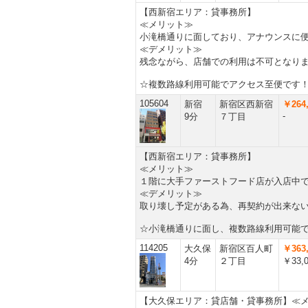
【西新宿エリア：貸事務所】
≪メリット≫
小滝橋通りに面しており、アナウンスに
≪デメリット≫
残念ながら、店舗での利用は不可となり
☆複数路線利用可能でアクセス至便です
105604
新宿
新宿区西新宿
￥264,
-
9分
７丁目
【西新宿エリア：貸事務所】
≪メリット≫
１階に大手ファーストフード店が入店中
≪デメリット≫
取り壊し予定がある為、再契約が出来な
☆小滝橋通りに面し、複数路線利用可能
114205
大久保
新宿区百人町
￥363,
4分
２丁目
￥33,
【大久保エリア：貸店舗・貸事務所】≪