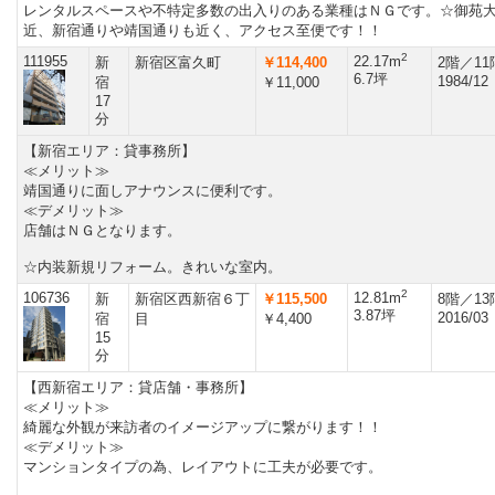
レンタルスペースや不特定多数の出入りのある業種はＮＧです。☆御苑
近、新宿通りや靖国通りも近く、アクセス至便です！！
2
111955
22.17m
新
新宿区富久町
￥114,400
2階／1
6.7坪
1984/12
宿
￥11,000
17
分
【新宿エリア：貸事務所】
≪メリット≫
靖国通りに面しアナウンスに便利です。
≪デメリット≫
店舗はＮＧとなります。
☆内装新規リフォーム。きれいな室内。
2
106736
12.81m
新
新宿区西新宿６丁
￥115,500
8階／1
3.87坪
2016/03
宿
目
￥4,400
15
分
【西新宿エリア：貸店舗・事務所】
≪メリット≫
綺麗な外観が来訪者のイメージアップに繋がります！！
≪デメリット≫
マンションタイプの為、レイアウトに工夫が必要です。