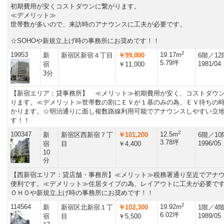
初期費用が安くコストダウンに繋がります。
≪デメリット≫
世帯数が多いので、来訪時のアナウンスに工夫が必要です。
☆SOHOや新規立上げ時の事務所にお奨めです！！
2
19953
19.17m
新
新宿区新宿４丁目
￥99,000
6階／1
5.79坪
1981/04
宿
￥11,000
3分
【新宿エリア：貸事務所】 ≪メリット≫初期費用が安く、コストダウ
ります。≪デメリット≫世帯数の割にＥＶが１基のみの為、ＥＶ待ちの
かります。☆明治通りに面し複数路線利用可能でアナウンスしやすい立
す！！
2
100347
12.5m
新
新宿区西新宿７丁
￥101,200
6階／1
3.78坪
1996/05
宿
目
￥4,400
10
分
【西新宿エリア：貸店舗・事務所】≪メリット≫税務署通り至近でアナ
便利です。≪デメリット≫住居タイプの為、レイアウトに工夫が必要で
ＯＨＯや新規立上げ時の事務所にお奨めです！！
2
114564
19.92m
新
新宿区北新宿１丁
￥102,300
1階／4
6.02坪
1989/05
宿
目
￥5,500