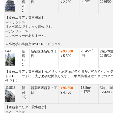
5.59坪
1986/09
宿
目
￥2,200
20
分
【新宿エリア：貸事務所】
≪メリット≫
リノベ済みでキレイな建物です。
≪デメリット≫
エレベーターがありません。
☆小規模の事務所やSOHOにピッタリ
2
649
26.45m
新
新宿区西新宿３丁
￥93,500
2階／9
8坪
1985/10
宿
目
￥5,500
12
分
【新宿エリア：貸事務所】≪メリット≫窓面が多く明るい室内です。≪
ト≫レイアウトに工夫が必要な間取りです。☆甲州街道至近で車でのア
便です！！
2
111818
13.8m
新
新宿区西新宿７丁
￥96,800
5階／1
4.17坪
1996/03
宿
目
￥4,400
8分
【西新宿エリア：貸事務所】
≪メリット≫