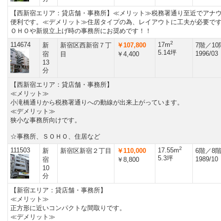
【西新宿エリア：貸店舗・事務所】≪メリット≫税務署通り至近でアナ
便利です。≪デメリット≫住居タイプの為、レイアウトに工夫が必要で
ＯＨＯや新規立上げ時の事務所にお奨めです！！
2
114674
17m
新
新宿区西新宿７丁
￥107,800
7階／1
5.14坪
1996/03
宿
目
￥4,400
13
分
【西新宿エリア：貸店舗・事務所】
≪メリット≫
小滝橋通りから税務署通りへの動線が出来上がっています。
≪デメリット≫
狭小な事務所向けです。
☆事務所、ＳＯＨＯ、住居など
2
111503
17.55m
新
新宿区新宿２丁目
￥110,000
6階／8
5.3坪
1989/10
宿
￥8,800
10
分
【新宿エリア：貸店舗・事務所】
≪メリット≫
正方形に近いコンパクトな間取りです。
≪デメリット≫