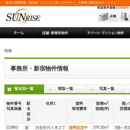
新宿の貸事務所・貸店舗・マンション探しをサポート 不動産の株式会社サンライズ
情報
事務所・新宿物件情報
駅名別一覧
間取一覧
写真一覧
2
物件番号
駅
住所1
賃料
面積m
階／
写真画像
名
管理費等
面積(坪)
西暦
徒
歩
2
113862
378.32m
新
渋谷区代々木２丁
賃料設定中
5階～B