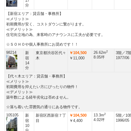
17
分
【新宿エリア：貸店舗・事務所】
≪メリット≫
初期費用が安く、コストダウンに繋がります。
≪デメリット≫
住宅街立地の為、来客時のアナウンスに工夫が必要です。
☆ＳＯＨＯや個人事務所にお奨めです！！
2
98214
26.62m
新
東京都渋谷区代々
￥104,500
3階／7
8.05坪
1977/06
宿
木
￥11,000
14
分
【代々木エリア：貸店舗・事務所】
≪メリット≫
初期費用を抑えたい方にぴったりの物件！
≪デメリット≫
築年数による経年劣化は否めません。
☆落ち着いた雰囲気の通りにある物件です。
2
105105
13.3m
新
新宿区西新宿７丁
￥104,500
5階／1
4.02坪
1996/05
宿
目
￥4,400
10
分