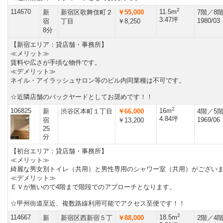
2
114670
11.5m
新
新宿区歌舞伎町２
￥55,000
7階／8
3.47坪
1980/03
宿
丁目
￥8,250
8分
【新宿エリア：貸店舗・事務所】
≪メリット≫
賃料や広さが手頃な物件です。
≪デメリット≫
ネイル・アイラッシュサロン等のビル内同業種は不可です。
☆近隣店舗のバックヤードとしてお奨めです！！
2
106825
16m
新
渋谷区本町１丁目
￥66,000
4階／5
4.84坪
1969/06
宿
￥13,200
25
分
【初台エリア：貸店舗・事務所】
≪メリット≫
綺麗な男女別トイレ（共用）と男性専用のシャワー室（共用）がござい
≪デメリット≫
ＥＶが無いので4階まで階段でのアプローチとなります。
☆甲州街道至近、複数路線利用可能でアクセス至便です！！
2
114667
18.5m
新
新宿区西新宿５丁
￥88,000
2階／4