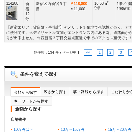
2
114200
16.53m
新
新宿区西新宿３丁
￥118,800
1階／9
5坪
1985/10
宿
目
￥11,000
12
分
【新宿エリア：貸店舗・事務所】≪メリット≫角地で視認性が良く、ア
に便利です。≪デメリット≫玄関がエントランス内にある為、道路面か
りが出来ません。☆西新宿３丁目交差点至近で車でのアクセス至便です
物件数：
134
件
7
ページ中
1
<<
1
2
3
条件を変えて探す
広さから探す
駅・路線から探す
こだわりか
金額から探す
キーワードから探す
金額から探す
店舗物件
10万円以下
10万～15万円
15万～20万円