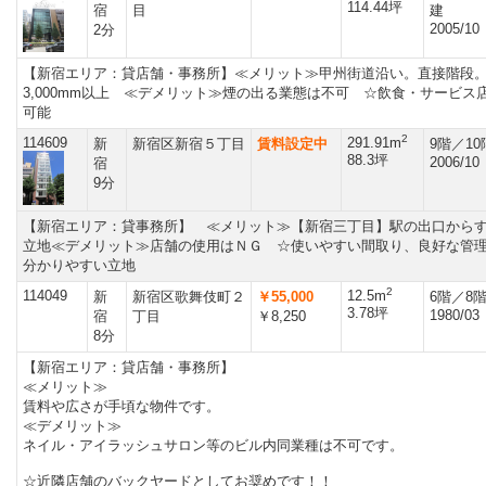
114.44坪
宿
目
建
2005/10
2分
【新宿エリア：貸店舗・事務所】≪メリット≫甲州街道沿い。直接階段
3,000mm以上 ≪デメリット≫煙の出る業態は不可 ☆飲食・サービス
可能
2
114609
291.91m
新
新宿区新宿５丁目
賃料設定中
9階／1
88.3坪
2006/10
宿
9分
【新宿エリア：貸事務所】 ≪メリット≫【新宿三丁目】駅の出口から
立地≪デメリット≫店舗の使用はＮＧ ☆使いやすい間取り、良好な管
分かりやすい立地
2
114049
12.5m
新
新宿区歌舞伎町２
￥55,000
6階／8
3.78坪
1980/03
宿
丁目
￥8,250
8分
【新宿エリア：貸店舗・事務所】
≪メリット≫
賃料や広さが手頃な物件です。
≪デメリット≫
ネイル・アイラッシュサロン等のビル内同業種は不可です。
☆近隣店舗のバックヤードとしてお奨めです！！